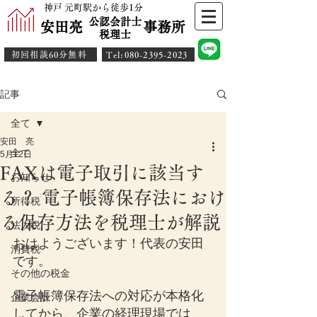
神戸 元町駅から徒歩1分
公認会計士
安田亮 事務所
​税理士
初回相談60分無料
​Tel:080-2395-2023
記事
全て
安田 亮
全て
5月12日
FAXは電子取引に該当す
お知らせ
る？ 電子帳簿保存法におけ
所得税
る保存方法を税理士が解説
法人税
おはようございます！代表の安田
消費税
です。
その他の税金
電子帳簿保存法への対応が本格化
企業会計
してから、企業の経理現場では