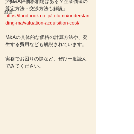
「M&Aに価格相場はある？企業価値の
プライベート
算定方法・交渉方法も解説」
経営
https://fundbook.co.jp/column/understan
ding-ma/valuation-acquisition-cost/
M&Aの具体的な価格の計算方法や、発
生する費用なども解説されています。
実務でお困りの際など、ぜひ一度読ん
でみてください。