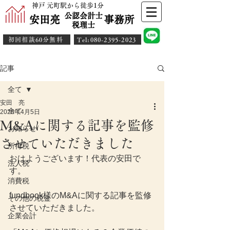
神戸 元町駅から徒歩1分
公認会計士
安田亮 事務所
​税理士
初回相談60分無料
​Tel:080-2395-2023
記事
全て
安田 亮
全て
2025年4月5日
M&Aに関する記事を監修
お知らせ
させていただきました
所得税
おはようございます！代表の安田で
法人税
す。
消費税
fundbook様のM&Aに関する記事を監修
その他の税金
させていただきました。
企業会計