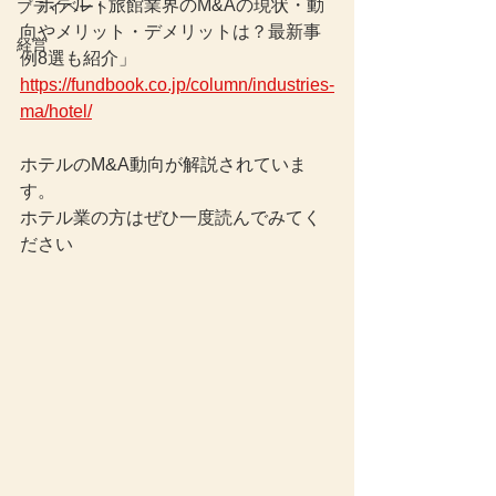
「ホテル・旅館業界のM&Aの現状・動
プライベート
向やメリット・デメリットは？最新事
経営
例8選も紹介」
https://fundbook.co.jp/column/industries-
ma/hotel/
ホテルのM&A動向が解説されていま
す。
ホテル業の方は
ぜひ一度読んでみてく
ださい