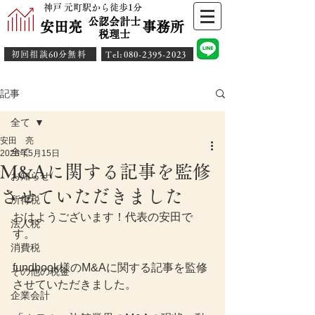
神戸 元町駅から徒歩1分
公認会計士
安田亮 事務所
​税理士
初回相談60分無料
​Tel:080-2395-2023
記事
全て
安田 亮
全て
2025年5月15日
M&Aに関する記事を監修
お知らせ
させていただきました
所得税
おはようございます！代表の安田で
法人税
す。
消費税
fundbook様のM&Aに関する記事を監修
その他の税金
させていただきました。
企業会計