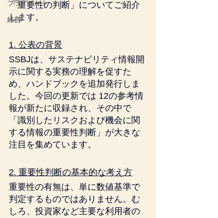
プライベート
「重要性の判断」についてご紹介
します。
経営
1. 公表の背景
SSBJは、サステナビリティ情報開
示に関する実務の理解を促すた
め、ハンドブックを追加発行しま
した。今回の更新では 12の参考情
報が新たに収録され、その中で
「識別したリスクおよび機会に関
する情報の重要性判断」が大きな
注目を集めています。
2. 重要性判断の基本的な考え方
重要性の有無は、単に数値基準で
判定するものではありません。む
しろ、投資家など主要な利用者の