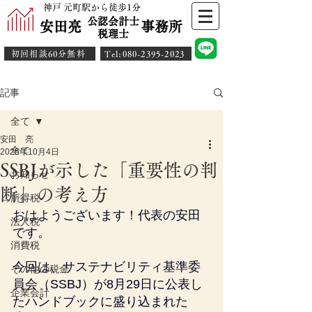
神戸 元町駅から徒歩1分
公認会計士
安田亮 事務所
​税理士
初回相談60分無料
​Tel:080-2395-2023
記事
全て
安田 亮
全て
2025年10月4日
SSBJが示した「重要性の判
お知らせ
断」の考え方
所得税
おはようございます！代表の安田
法人税
です。
消費税
今回は、サステナビリティ基準委
その他の税金
員会（SSBJ）が8月29日に公表し
企業会計
たハンドブックに盛り込まれた