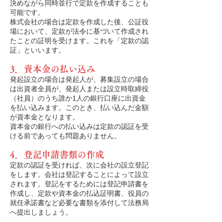
決めながら同時並行で定款を作成することも
可能です。
株式会社の場合は定款を作成した後、公証役
場において、定款が法令に基づいて作成され
たことの証明を受けます。これを「定款の認
証」といいます。
3．資本金の払い込み
発起設立の場合は発起人が、募集設立の場合
は出資者全員が、発起人または設立時取締役
（社員）のうち誰か1人の銀行口座に出資金
を払い込みます。このとき、払い込んだ金額
が資本金となります。
資本金の銀行への払い込みは定款の認証を受
ける前であっても問題ありません。
4．登記申請書類の作成
定款の認証を受ければ、次に会社の設立登記
をします。会社は登記することによって設立
されます。登記をするためには登記申請書を
作成し、定款や資本金の払込証明書、役員の
就任承諾書など必要な書類を添付して法務局
へ提出しましょう。