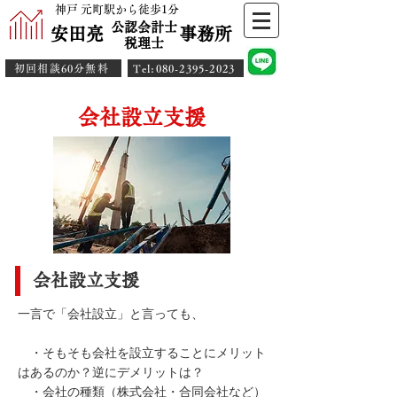
神戸 元町駅から徒歩1分
公認会計士
安田亮 事務所
​税理士
初回相談60分無料
​Tel:080-2395-2023
会社設立支援
会社設立支援
一言で「会社設立」と言っても、
・そもそも会社を設立することにメリット
はあるのか？逆にデメリットは？
・会社の種類（株式会社・合同会社など）