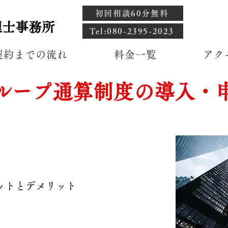
初回相談60分無料
理士事務所
​Tel:080-2395-2023
契約までの流れ
料金一覧
アク
ループ通算制度の導入・
ットとデメリット