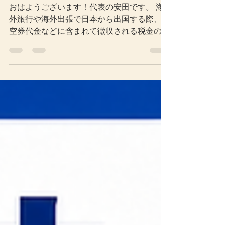
になるケースを解説
おはようございます！代表の安田です。 海
外旅行や海外出張で日本から出国する際、航
空券代金などに含まれて徴収される税金の一
つに、国際観光旅客税があります。 いわゆ
る「出国税」と呼ばれることもある税金で
す。 これまで国際観光旅客税は、出国1回に
つき1,000円とされていました。しかし、令
和8年度税制改正により、税率が3,000円へ
引き上げられることになりました。 新税率
は、原則として令和8年7月1日以後の出国か
ら適用されます。 ただし、ここで注意した
いのが、航空券などの運送契約をいつ締結し
たかによって、適用される税率が変わる場合
があるという点です。 「令和8年6月中に航
空券を購入したから、出国が7月以後でも必
ず1,000円で済む」とは限りません。契約内