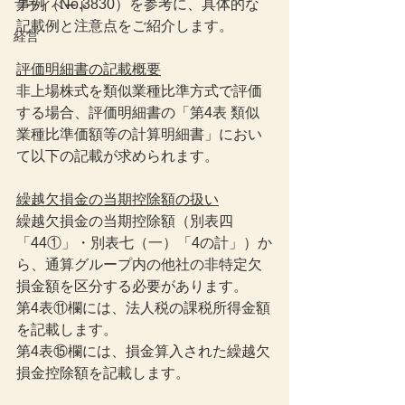
事例（No.3830）を参考に、具体的な
プライベート
記載例と注意点をご紹介します。
経営
評価明細書の記載概要
非上場株式を類似業種比準方式で評価
する場合、評価明細書の「第4表 類似
業種比準価額等の計算明細書」におい
て以下の記載が求められます。
繰越欠損金の当期控除額の扱い
繰越欠損金の当期控除額（別表四
「44①」・別表七（一）「4の計」）か
ら、通算グループ内の他社の非特定欠
損金額を区分する必要があります。
第4表⑪欄には、法人税の課税所得金額
を記載します。
第4表⑮欄には、損金算入された繰越欠
損金控除額を記載します。