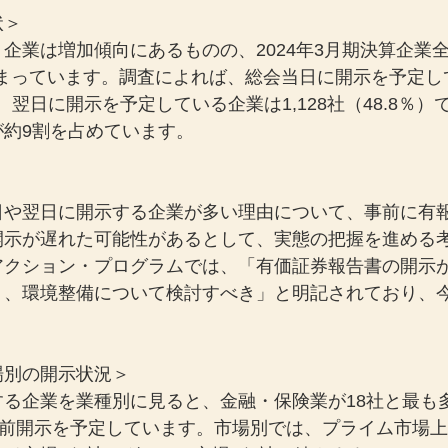
状＞
企業は増加傾向にあるものの、2024年3月期決算企業
留まっています。調査によれば、総会当日に開示を予定し
4％）、翌日に開示を予定している企業は1,128社（48.8％
が約9割を占めています。
＞
日や翌日に開示する企業が多い理由について、事前に有
開示が遅れた可能性があるとして、実態の把握を進める
アクション・プログラムでは、「有価証券報告書の開示
う、環境整備について検討すべき」と明記されており、
場別の開示状況＞
する企業を業種別に見ると、金融・保険業が18社と最も
会前開示を予定しています。市場別では、プライム市場上