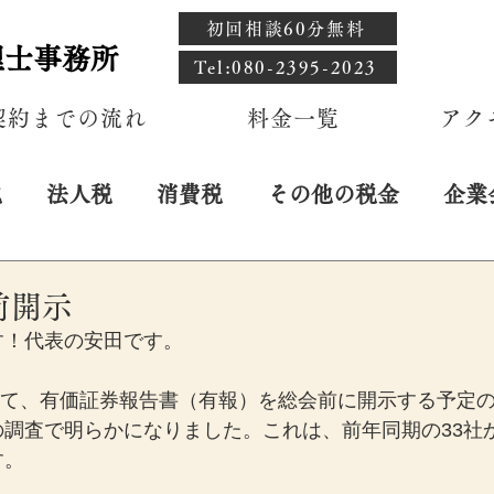
初回相談60分無料
理士事務所
​Tel:080-2395-2023
契約までの流れ
料金一覧
アク
税
法人税
消費税
その他の税金
企業
日
前開示
す！代表の安田です。
おいて、有価証券報告書（有報）を総会前に開示する予定の
調査で明らかになりました。これは、前年同期の33社
す。