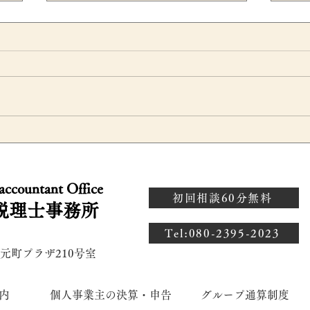
グループ通算制度への移行で
有
企
税効果会計はどう変わる？繰
無
 accountant Office
部
延税金資産への影響を公認会
価
初回相談60分無料
税理士事務所
計士が解説
ン
​Tel:080-2395-2023
 元町プラザ210号室
内
個人事業主の決算・申告
グループ通算制度