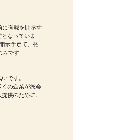
前に有報を開示す
前となっていま
開示予定で、招
のみです。
低いです。
多くの企業が総会
報提供のために、