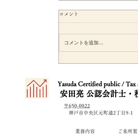
コメント
コメントを追加…
SESCが不正会計リスクをシ
ステムで自動検出へ｜上場
​​Yasuda Certified public / Tax
業が押さえるべき開示・内
安田亮
公認会計士・
統制のポイント
〒650-0022
​ 神戸市中央区元町通2丁目9-1
業務内容
ご来所案