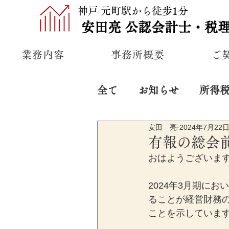
神戸 元町駅から徒歩1分
安田亮
公認
会計士・税
業務内容
事務所概要
ご
全て
お知らせ
所得
安田 亮
2024年7月22
プライベート
経営
有報の総会
おはようございま
2024年3月期に
ることが経営財務の
ことを示していま