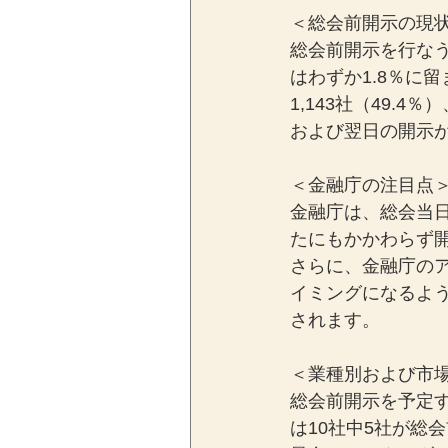
＜総会前開示の現
総会前開示を行なう
はわずか1.8％に
1,143社（49.
および翌日の開示
＜金融庁の注目点
金融庁は、総会当
たにもかかわらず
さらに、金融庁の
イミングになるよ
されます。
＜業種別および市
総会前開示を予定
は10社中5社が総