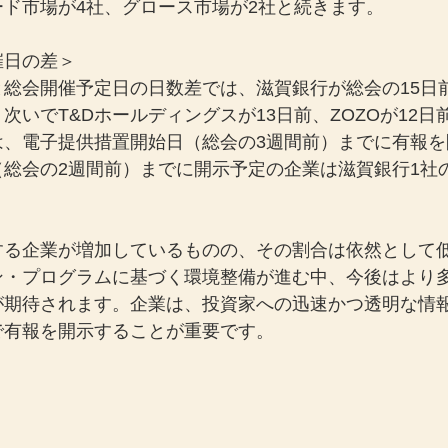
ド市場が4社、グロース市場が2社と続きます。
催日の差＞
と総会開催予定日の日数差では、滋賀銀行が総会の15日
次いでT&Dホールディングスが13日前、ZOZOが12日
は、電⼦提供措置開始日（総会の3週間前）までに有報を
（総会の2週間前）までに開示予定の企業は滋賀銀行1社
する企業が増加しているものの、その割合は依然として
ン・プログラムに基づく環境整備が進む中、今後はより
が期待されます。企業は、投資家への迅速かつ透明な情
で有報を開示することが重要です。