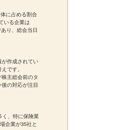
全体に占める割合
ている企業は
）であり、総会当日
報が作成されてい
考えです。
が株主総会前のタ
今後の対応が注目
多く、特に保険業
場企業が35社と