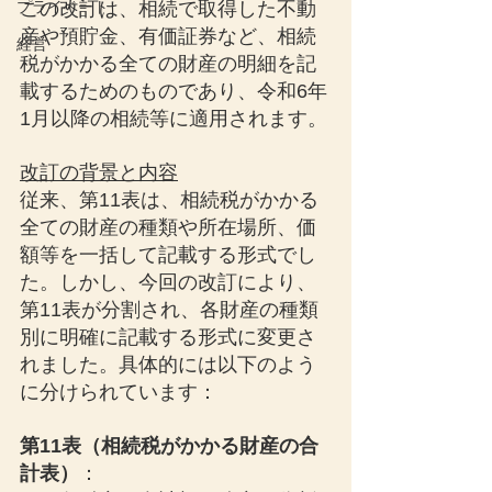
プライベート
この改訂は、相続で取得した不動
産や預貯金、有価証券など、相続
経営
税がかかる全ての財産の明細を記
載するためのものであり、令和6年
1月以降の相続等に適用されます。
改訂の背景と内容
従来、第11表は、相続税がかかる
全ての財産の種類や所在場所、価
額等を一括して記載する形式でし
た。しかし、今回の改訂により、
第11表が分割され、各財産の種類
別に明確に記載する形式に変更さ
れました。具体的には以下のよう
に分けられています：
第11表（相続税がかかる財産の合
計表）
：