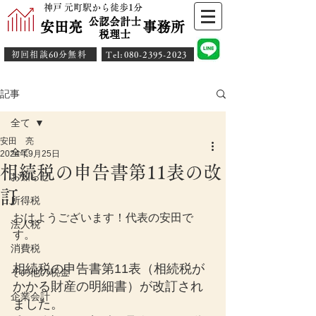
神戸 元町駅から徒歩1分
公認会計士
安田亮 事務所
​税理士
初回相談60分無料
​Tel:080-2395-2023
記事
全て
安田 亮
全て
2024年9月25日
相続税の申告書第11表の改
お知らせ
訂
所得税
おはようございます！代表の安田で
法人税
す。
消費税
相続税の申告書第11表（相続税が
その他の税金
かかる財産の明細書）が改訂され
企業会計
ました。