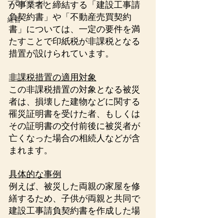
プライベート
が事業者と締結する「建設工事請
負契約書」や「不動産売買契約
経営
書」については、一定の要件を満
たすことで印紙税が非課税となる
措置が設けられています。
非課税措置の適用対象
この非課税措置の対象となる被災
者は、損壊した建物などに関する
罹災証明書を受けた者、もしくは
その証明書の交付前後に被災者が
亡くなった場合の相続人などが含
まれます。
具体的な事例
例えば、被災した両親の家屋を修
繕するため、子供が両親と共同で
建設工事請負契約書を作成した場