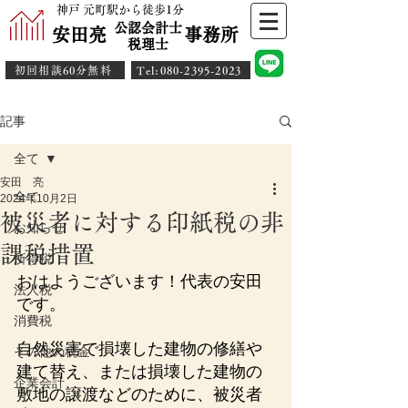
神戸 元町駅から徒歩1分
公認会計士
安田亮 事務所
​税理士
初回相談60分無料
​Tel:080-2395-2023
記事
全て
安田 亮
全て
2024年10月2日
被災者に対する印紙税の非
お知らせ
課税措置
所得税
おはようございます！代表の安田
法人税
です。
消費税
自然災害で損壊した建物の修繕や
その他の税金
建て替え、または損壊した建物の
企業会計
敷地の譲渡などのために、被災者