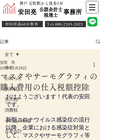
神戸 元町駅から徒歩1分
公認会計士
安田亮 事務所
​税理士
初回相談60分無料
​Tel:080-2395-2023
記事
全て
安田 亮
全て
2025年5月26日
マスクやサーモグラフィの
お知らせ
購入費用の仕入税額控除
所得税
おはようございます！代表の安田
法人税
です。
消費税
新型コロナウイルス感染症の流行
その他の税金
以降、企業における感染症対策と
企業会計
して、マスクやサーモグラフィ等