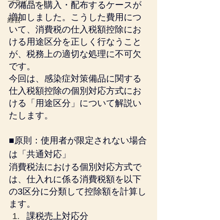
プライベート
の備品を購入・配布するケースが
増加しました。こうした費用につ
経営
いて、消費税の仕入税額控除にお
ける用途区分を正しく行なうこと
が、税務上の適切な処理に不可欠
です。
今回は、感染症対策備品に関する
仕入税額控除の個別対応方式にお
ける「用途区分」について解説い
たします。
■原則：使用者が限定されない場合
は「共通対応」
消費税法における個別対応方式で
は、仕入れに係る消費税額を以下
の3区分に分類して控除額を計算し
ます。
課税売上対応分