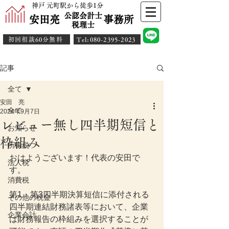
神戸 元町駅から徒歩1分
公認会計士
安田亮 事務所
​税理士
初回相談60分無料
​Tel:080-2395-2023
記事
全て
安田 亮
全て
2024年9月7日
レビュー無し四半期短信と
お知らせ
枠組み
所得税
おはようございます！代表の安田で
法人税
す。
消費税
第1・第3四半期決算短信に添付される
その他の税金
四半期連結財務諸表等において、企業
企業会計
は財務報告の枠組みを選択することが