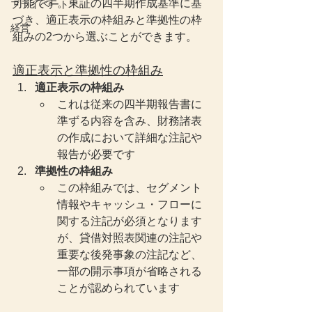
可能です。東証の四半期作成基準に基
プライベート
づき、適正表示の枠組みと準拠性の枠
経営
組みの2つから選ぶことができます。
適正表示と準拠性の枠組み
適正表示の枠組み
これは従来の四半期報告書に
準ずる内容を含み、財務諸表
の作成において詳細な注記や
報告が必要です
準拠性の枠組み
この枠組みでは、セグメント
情報やキャッシュ・フローに
関する注記が必須となります
が、貸借対照表関連の注記や
重要な後発事象の注記など、
一部の開示事項が省略される
ことが認められています