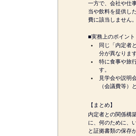
一方で、会社や仕
当や飲料を提供し
費に該当しません
■実務上のポイント
同じ「内定者
分が異なりま
特に食事や旅
す。
見学会や説明
（会議費等）
【まとめ】
内定者との関係構
に、何のために、
と証拠書類の保存