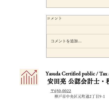
コメント
コメントを追加…
決算期変更で事業年度が短
なったら要注意｜法人税・
​​Yasuda Certified public / Tax
方税・交際費・少額減価償
安田亮
公認会計士・
資産の月数按分を税理士が
〒650-0022
説
​ 神戸市中央区元町通2丁目9-1