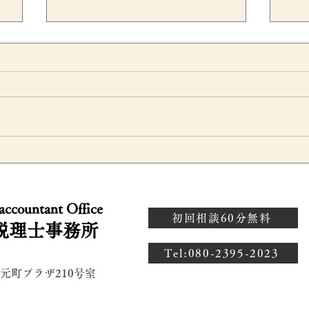
く
増資・減資をした場合の資本
イ
地
金はいつ変わる？中小企業向
に
 accountant Office
却
け税制の判定時期を税理士が
る
初回相談60分無料
税理士事務所
解
解説
係
​Tel:080-2395-2023
 元町プラザ210号室