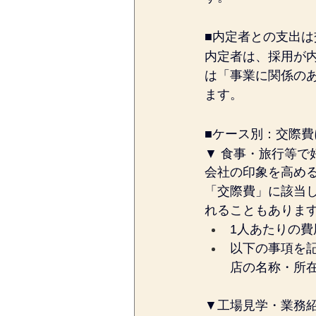
■内定者との支出
内定者は、採用が
は「事業に関係の
ます。
■ケース別：交際
▼ 食事・旅行等で
会社の印象を高め
「交際費」に該当
れることもありま
1人あたりの費用
以下の事項を
店の名称・所
▼工場見学・業務紹