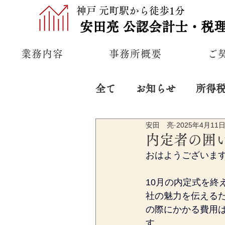
神戸 元町駅から徒歩1分
安田亮
公認
会計士・税
業務内容
事務所概要
ご
全て
お知らせ
所得
安田 亮
2025年4月11
プライベート
経営
内定者の囲
おはようございま
10月の内定式を
社の魅力を伝えるた
の際にかかる費用
す。