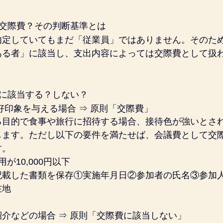
は交際費？その判断基準とは
内定していてもまだ「従業員」ではありません。そのた
ある者」に該当し、支出内容によっては交際費として扱
費に該当する？しない？
好印象を与える場合 ⇒ 原則「交際費」
る目的で食事や旅行に招待する場合、接待色が強いとさ
します。ただし以下の要件を満たせば、
会議費
として交
す。
が10,000円以下
記載した書類を保存①実施年月日②参加者の氏名③参加
在地
介などの場合 ⇒ 原則「交際費に該当しない」