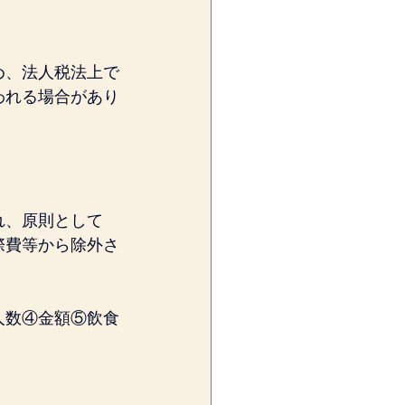
め、法人税法上で
われる場合があり
れ、原則として
際費等から除外さ
人数④金額⑤飲食