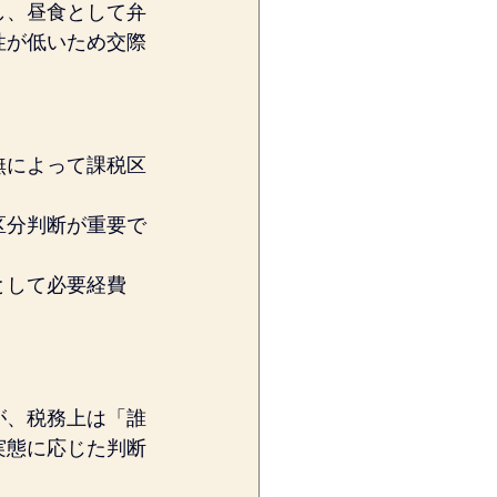
し、昼食として弁
性が低いため交際
無によって課税区
区分判断が重要で
として必要経費
が、税務上は「誰
実態に応じた判断