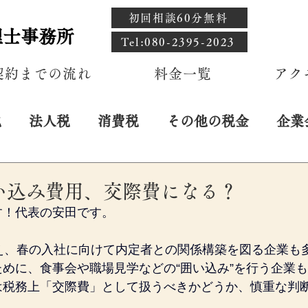
初回相談60分無料
理士事務所
​Tel:080-2395-2023
契約までの流れ
料金一覧
アク
税
法人税
消費税
その他の税金
企業
日
い込み費用、交際費になる？
す！代表の安田です。
終え、春の入社に向けて内定者との関係構築を図る企業も
めに、食事会や職場見学などの“囲い込み”を行う企業
は税務上「交際費」として扱うべきかどうか、慎重な判