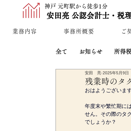
神戸 元町駅から徒歩1分
安田亮
公認
会計士・税
業務内容
事務所概要
ご
全て
お知らせ
所得
安田 亮
2025年5月9日
プライベート
経営
残業時のタ
おはようございま
年度末や繁忙期に
せん。その際のタ
でしょうか？