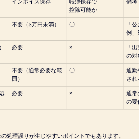
インボイス保存
帳簿保存で
備考
控除可能か
不要（3万円未満）
〇
「公
例」
）
必要
×
「出
の対
不要（通常必要な範
〇
通勤
囲）
され
処
必要
×
通常
の要
上の処理誤りが生じやすいポイントでもあります。