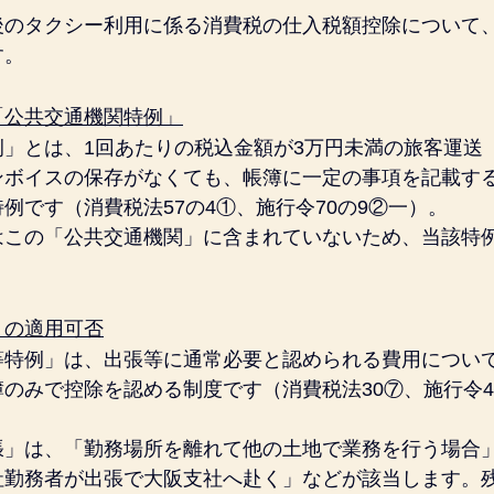
後のタクシー利用に係る消費税の仕入税額控除について
す。
「公共交通機関特例」
例」とは、1回あたりの税込金額が3万円未満の旅客運送
ンボイスの保存がなくても、帳簿に一定の事項を記載す
例です（消費税法57の4①、施行令70の9②一）。
はこの「公共交通機関」に含まれていないため、当該特
」の適用可否
等特例」は、出張等に通常必要と認められる費用につい
のみで控除を認める制度です（消費税法30⑦、施行令4
張」は、「勤務場所を離れて他の土地で業務を行う場合
社勤務者が出張で大阪支社へ赴く」などが該当します。