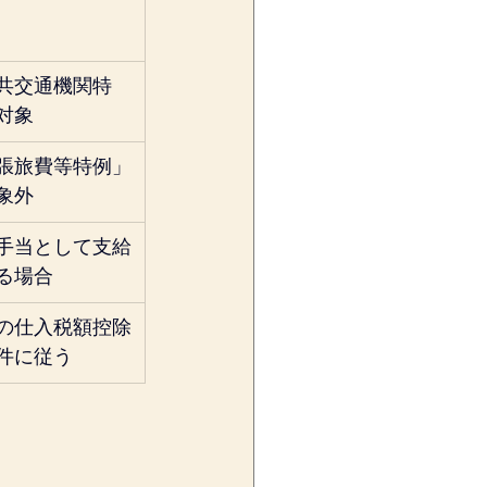
共交通機関特
対象
張旅費等特例」
象外
手当として支給
る場合
の仕入税額控除
件に従う