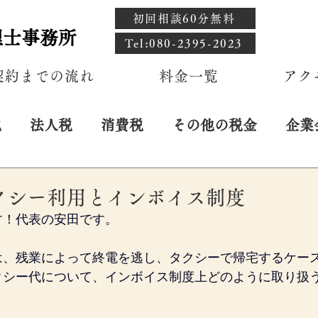
初回相談60分無料
理士事務所
​Tel:080-2395-2023
契約までの流れ
料金一覧
アク
税
法人税
消費税
その他の税金
企業
クシー利用とインボイス制度
す！代表の安田です。
は、残業によって終電を逃し、タクシーで帰宅するケー
クシー代について、インボイス制度上どのように取り扱