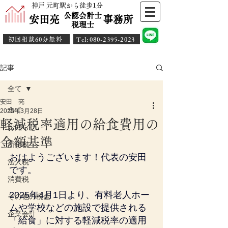
神戸 元町駅から徒歩1分
公認会計士
安田亮 事務所
​税理士
初回相談60分無料
​Tel:080-2395-2023
記事
全て
安田 亮
全て
2025年3月28日
軽減税率適用の給食費用の
お知らせ
金額基準
所得税
おはようございます！代表の安田
法人税
です。
消費税
2025年4月1日より、有料老人ホー
その他の税金
ムや学校などの施設で提供される
企業会計
「給食」に対する軽減税率の適用