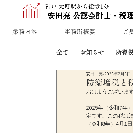
神戸 元町駅から徒歩1分
安田亮
公認
会計士・税
業務内容
事務所概要
ご
全て
お知らせ
所得
安田 亮
2025年2月3日
プライベート
経営
防衛増税と
おはようございま
2025年（令和7
定です。この税は法
（令和8年）4月1