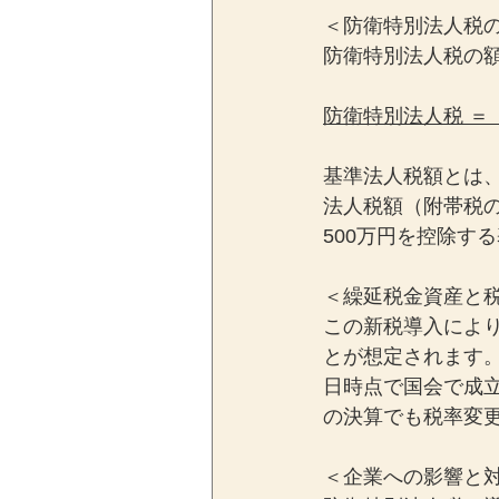
＜防衛特別法人税
防衛特別法人税の
防衛特別法人税 ＝ （
基準法人税額とは
法人税額（附帯税
500万円を控除す
＜繰延税金資産と
この新税導入によ
とが想定されます
日時点で国会で成立
の決算でも税率変
＜企業への影響と