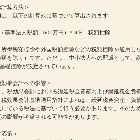
の計算方法＞
額は、以下の計算式に基づいて算出されます。
基準法人税額 - 500万円）× 4％ - 税額控除
、所得税額控除や外国税額控除などの税額控除を適用し
の額を除く）です。ただし、中小法人への配慮として、
る基礎控除が設定されています。
税効果会計への影響＞
り、税効果会計における繰延税金資産および繰延税金負
。税効果会計基準適用指針によれば、繰延税金資産・負
している税法に基づいて行う必要があります。そのため、
更の影響が考慮される可能性があります。
対応策＞