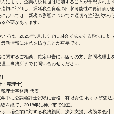
導入により、企業の税負担は増加することが予想されま
を適切に評価し、繰延税金資産の回収可能性の再評価が
表においては、新税の影響についての適切な注記が求め
める必要があります。
いては、2025年3月末までに国会で成立する税法によ
き最新情報に注意を払うことが重要です。
業に関するご相談、確定申告にお困りの方、顧問税理士
税理士事務所までお問い合わせください！
者】
士・税理士）
税理士事務所 代表
在学中に公認会計士試験に合格。有限責任 あずさ監査法
験を経て、2018年に神戸市で独立。
から上場企業に対する税務顧問、決算支援、税効果会計