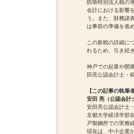
防衛特別法人税の
会計における影響
う。また、財務諸
は事前の準備を進
この新税の詳細につ
れるため、引き続
神戸での起業や開
田亮公認会計士・
【この記事の執筆
安田 亮（公認会計
安田亮公認会計士・
京都大学経済学部
戸製鋼所での実務経
現在は、中小企業