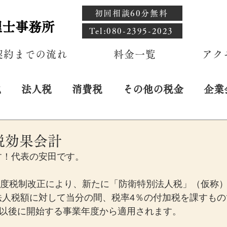
初回相談60分無料
理士事務所
​Tel:080-2395-2023
契約までの流れ
料金一覧
アク
税
法人税
消費税
その他の税金
企業
税効果会計
す！代表の安田です。
年）度税制改正により、新たに「防衛特別法人税」（仮称
人税額に対して当分の間、税率4％の付加税を課すもので
日以後に開始する事業年度から適用されます。