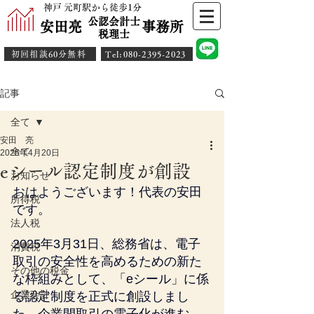
神戸 元町駅から徒歩1分
公認会計士
安田亮 事務所
​税理士
初回相談60分無料
​Tel:080-2395-2023
記事
全て
安田 亮
全て
2025年4月20日
eシール認定制度が創設
お知らせ
おはようございます！代表の安田
所得税
です。
法人税
2025年3月31日、総務省は、電子
消費税
取引の安全性を高めるための新た
その他の税金
な枠組みとして、「eシール」に係
企業会計
る認定制度を正式に創設しまし