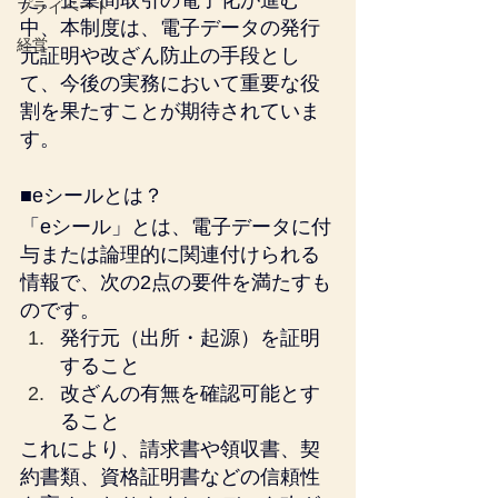
た。企業間取引の電子化が進む
プライベート
中、本制度は、電子データの発行
経営
元証明や改ざん防止の手段とし
て、今後の実務において重要な役
割を果たすことが期待されていま
す。
■eシールとは？
「eシール」とは、電子データに付
与または論理的に関連付けられる
情報で、次の2点の要件を満たすも
のです。
発行元（出所・起源）を証明
すること
改ざんの有無を確認可能とす
ること
これにより、請求書や領収書、契
約書類、資格証明書などの信頼性