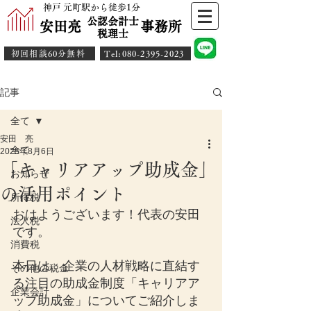
神戸 元町駅から徒歩1分
公認会計士
安田亮 事務所
​税理士
初回相談60分無料
​Tel:080-2395-2023
記事
全て
安田 亮
全て
2025年8月6日
「キャリアアップ助成金」
お知らせ
の活用ポイント
所得税
おはようございます！代表の安田
法人税
です。
消費税
本日は、企業の人材戦略に直結す
その他の税金
る注目の助成金制度「キャリアア
企業会計
ップ助成金」についてご紹介しま