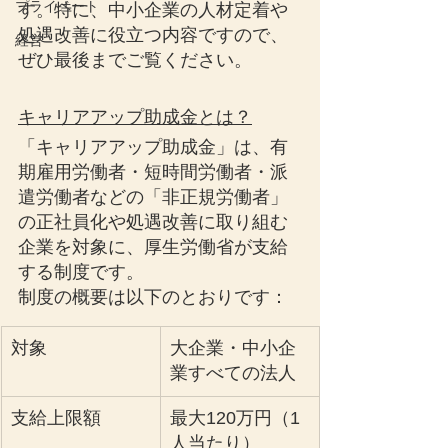
プライベート
す。特に、中小企業の人材定着や
処遇改善に役立つ内容ですので、
経営
ぜひ最後までご覧ください。
キャリアアップ助成金とは？
「キャリアアップ助成金」は、有
期雇用労働者・短時間労働者・派
遣労働者などの「非正規労働者」
の正社員化や処遇改善に取り組む
企業を対象に、厚生労働省が支給
する制度です。
制度の概要は以下のとおりです：
対象
大企業・中小企
業すべての法人
支給上限額
最大120万円（1
人当たり）