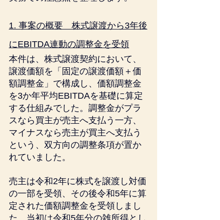
1. 事案の概要　株式譲渡から3年後
にEBITDA連動の調整金を受領
本件は、株式譲渡契約において、
譲渡価額を「固定の譲渡価額＋価
額調整金」で構成し、価額調整金
を3か年平均EBITDAを基礎に算定
する仕組みでした。調整金がプラ
スなら買主が売主へ支払う一方、
マイナスなら売主が買主へ支払う
という、双方向の調整条項が置か
れていました。
売主は令和2年に株式を譲渡し対価
の一部を受領、その後令和5年に算
定された価額調整金を受領しまし
た。当初は令和5年分の雑所得とし