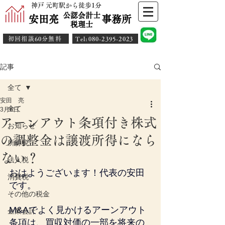
神戸 元町駅から徒歩1分
公認会計士
安田亮 事務所
​税理士
初回相談60分無料
​Tel:080-2395-2023
記事
全て
安田 亮
全て
3月6日
アーンアウト条項付き株式
お知らせ
の調整金は譲渡所得になら
所得税
ない？
法人税
おはようございます！代表の安田
消費税
です。
その他の税金
M&Aでよく見かけるアーンアウト
企業会計
条項は、買収対価の一部を将来の