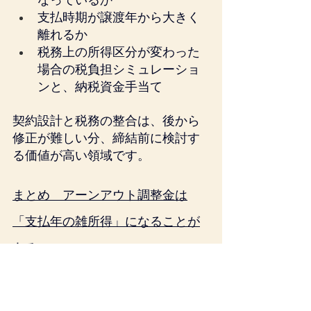
なっているか
支払時期が譲渡年から大きく
離れるか
税務上の所得区分が変わった
場合の税負担シミュレーショ
ンと、納税資金手当て
契約設計と税務の整合は、後から
修正が難しい分、締結前に検討す
る価値が高い領域です。
まとめ　アーンアウト調整金は
「支払年の雑所得」になることが
ある
東京国税不服審判所は、アーンア
ウト条項に基づく価額調整金につ
いて、株式移転時点で金額や支払