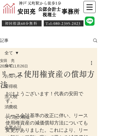
神戸 元町駅から徒歩1分
公認会計士
安田亮 事務所
​税理士
初回相談60分無料
​Tel:080-2395-2023
記事
全て
安田 亮
全て
2024年11月26日
リース使用権資産の償却方
お知らせ
法
所得税
おはようございます！代表の安田で
法人税
す。
消費税
リース会計基準の改正に伴い、リース
その他の税金
使用権資産の減価償却方法についても
企業会計
変更がありました。これにより、リー