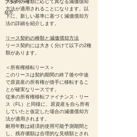
ス契約の種類に応じて異なる減価償却
プライベート
方法が適用されることになります。以
経営
下に、新しい基準に基づく減価償却方
法の詳細を紹介します。
リース契約の種類と減価償却方法
リース契約には大きく分けて以下の2種
類があります。
＜所有権移転リース＞
このリースは契約期間の終了後や中途
で原資産の所有権が借手に移転するこ
とが確実なリースです。
従来の所有権移転ファイナンス・リー
ス（FL）と同様に、原資産を自ら所有
していたと仮定した場合の減価償却方
法が適用されます。
耐用年数は経済的使用可能予測期間と
し、残存価額は合理的な見積額とされ