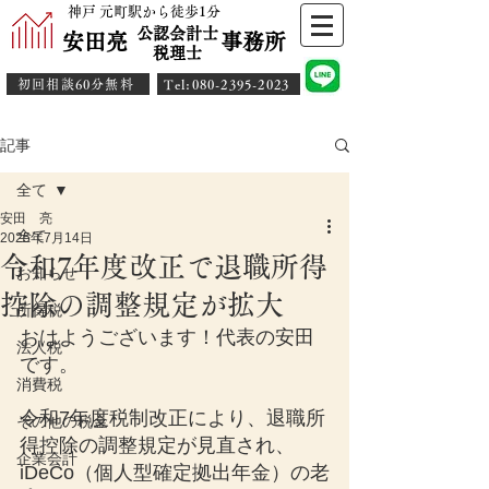
神戸 元町駅から徒歩1分
公認会計士
安田亮 事務所
​税理士
初回相談60分無料
​Tel:080-2395-2023
記事
全て
安田 亮
全て
2025年7月14日
令和7年度改正で退職所得
お知らせ
控除の調整規定が拡大
所得税
おはようございます！代表の安田
法人税
です。
消費税
令和7年度税制改正により、退職所
その他の税金
得控除の調整規定が見直され、
企業会計
iDeCo（個人型確定拠出年金）の老