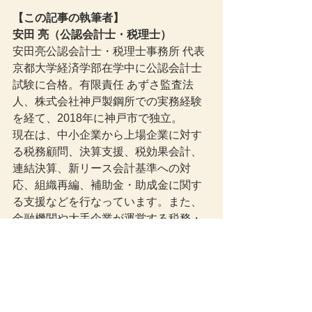
【この記事の執筆者】
安田 亮（公認会計士・税理士）
安田亮公認会計士・税理士事務所 代表
京都大学経済学部在学中に公認会計士
試験に合格。有限責任 あずさ監査法
人、株式会社神戸製鋼所での実務経験
を経て、2018年に神戸市で独立。
現在は、中小企業から上場企業に対す
る税務顧問、決算支援、税効果会計、
連結決算、新リース会計基準への対
応、組織再編、補助金・助成金に関す
る支援などを行なっています。また、
金融機関や大手企業が運営する税務・
会計・経営分野のWebメディアにおい
て、記事の執筆・監修にも携わってい
ます。
事務所ブログでは、税制改正や会計基
準、経営実務に関する情報を、専門用