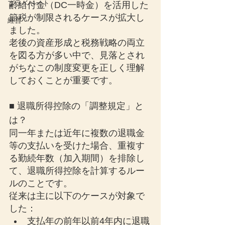
プライベート
齢給付金（DC一時金）を活用した
節税が制限されるケースが拡大し
経営
ました。
老後の資産形成と税務戦略の両立
を図る方が多い中で、見落とされ
がちなこの制度変更を正しく理解
しておくことが重要です。
■ 退職所得控除の「調整規定」と
は？
同一年または近年に複数の退職金
等の支払いを受けた場合、重複す
る勤続年数（加入期間）を排除し
て、退職所得控除を計算するルー
ルのことです。
従来は主に以下のケースが対象で
した：
支払年の前年以前4年内に退職