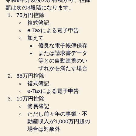
令和9年分以後の所得税から、控除
額は次の3段階になります。
75万円控除
複式簿記
e-Taxによる電子申告
加えて
優良な電子帳簿保存
または請求書データ
等との自動連携のい
ずれかを満たす場合
65万円控除
複式簿記
e-Taxによる電子申告
10万円控除
簡易簿記
ただし前々年の事業・不
動産収入が1,000万円超の
場合は対象外