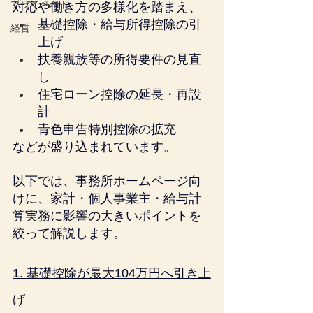
プライベート
対応や働き方の多様化を踏まえ、
基礎控除・給与所得控除の引
経営
上げ
扶養親族等の所得要件の見直
し
住宅ローン控除の延長・再設
計
青色申告特別控除の拡充
などが盛り込まれています。
以下では、事務所ホームページ向
けに、家計・個人事業主・給与計
算実務に影響の大きいポイントを
絞って解説します。
1. 基礎控除が最大104万円へ引き上
げ