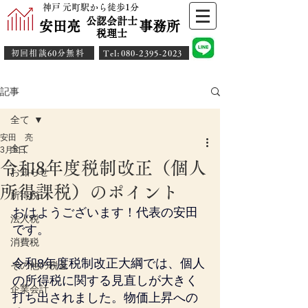
神戸 元町駅から徒歩1分
公認会計士
安田亮 事務所
​税理士
初回相談60分無料
​Tel:080-2395-2023
記事
全て
安田 亮
全て
3月5日
令和8年度税制改正（個人
お知らせ
所得課税）のポイント
所得税
おはようございます！代表の安田
法人税
です。
消費税
令和8年度税制改正大綱では、個人
その他の税金
の所得税に関する見直しが大きく
企業会計
打ち出されました。物価上昇への