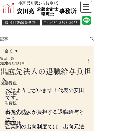
神戸 元町駅から徒歩1分
公認会計士
安田亮 事務所
​税理士
初回相談60分無料
​Tel:080-2395-2023
記事
全て
安田 亮
全て
2025年3月21日
出向先法人の退職給与負担
お知らせ
金
所得税
おはようございます！代表の安田
法人税
です。
消費税
出向先法人が負担する退職給与と
その他の税金
は？
企業会計
企業間の出向制度では、出向元法