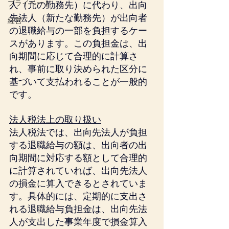
プライベート
人（元の勤務先）に代わり、出向
先法人（新たな勤務先）が出向者
経営
の退職給与の一部を負担するケー
スがあります。この負担金は、出
向期間に応じて合理的に計算さ
れ、事前に取り決められた区分に
基づいて支払われることが一般的
です。
法人税法上の取り扱い
法人税法では、出向先法人が負担
する退職給与の額は、出向者の出
向期間に対応する額として合理的
に計算されていれば、出向先法人
の損金に算入できるとされていま
す。具体的には、定期的に支出さ
れる退職給与負担金は、出向先法
人が支出した事業年度で損金算入