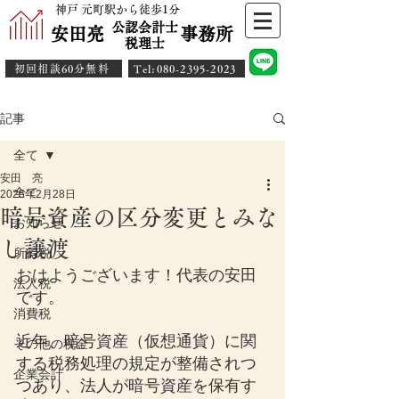
神戸 元町駅から徒歩1分
公認会計士
安田亮 事務所
​税理士
初回相談60分無料
​Tel:080-2395-2023
記事
全て
安田 亮
全て
2025年2月28日
暗号資産の区分変更とみな
お知らせ
し譲渡
所得税
おはようございます！代表の安田
法人税
です。
消費税
近年、暗号資産（仮想通貨）に関
その他の税金
する税務処理の規定が整備されつ
企業会計
つあり、法人が暗号資産を保有す