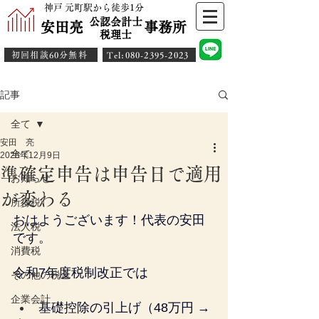
神戸 元町駅から徒歩1分
公認会計士
安田亮 事務所
​税理士
初回相談60分無料
​Tel:080-2395-2023
記事
全て
安田 亮
全て
2025年12月9日
準確定申告は申告日で適用
お知らせ
が変わる
所得税
おはようございます！代表の安田
法人税
です。
消費税
令和7年度税制改正では
その他の税金
企業会計
基礎控除の引上げ（48万円 → 