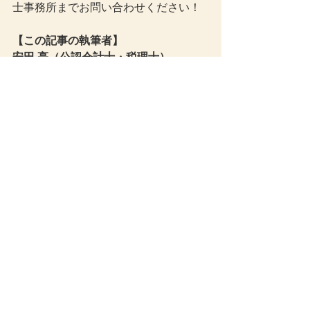
士事務所までお問い合わせください！
【この記事の執筆者】
安田 亮（公認会計士・税理士）
安田亮公認会計士・税理士事務所 代表
京都大学経済学部在学中に公認会計士
試験に合格。有限責任 あずさ監査法
人、株式会社神戸製鋼所での実務経験
を経て、2018年に神戸市で独立。
現在は、中小企業から上場企業に対す
る税務顧問、決算支援、税効果会計、
連結決算、新リース会計基準への対
応、組織再編、補助金・助成金に関す
る支援などを行なっています。また、
金融機関や大手企業が運営する税務・
会計・経営分野のWebメディアにおい
て、記事の執筆・監修にも携わってい
ます。
事務所ブログでは、税制改正や会計基