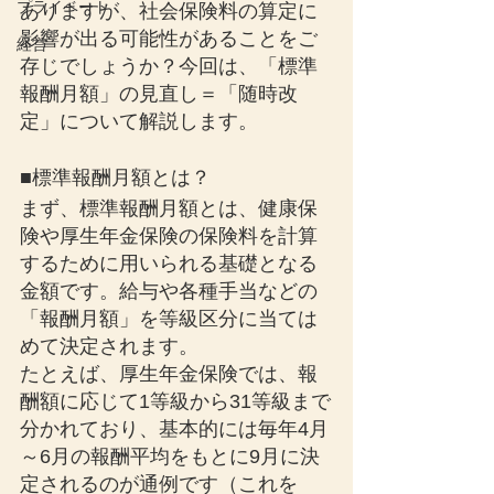
プライベート
ありますが、社会保険料の算定に
影響が出る可能性があることをご
経営
存じでしょうか？今回は、「標準
報酬月額」の見直し＝「随時改
定」について解説します。
■標準報酬月額とは？
まず、標準報酬月額とは、健康保
険や厚生年金保険の保険料を計算
するために用いられる基礎となる
金額です。給与や各種手当などの
「報酬月額」を等級区分に当ては
めて決定されます。
たとえば、厚生年金保険では、報
酬額に応じて1等級から31等級まで
分かれており、基本的には毎年4月
～6月の報酬平均をもとに9月に決
定されるのが通例です（これを