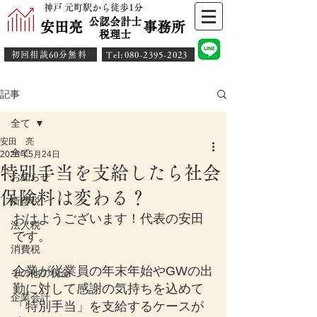
神戸 元町駅から徒歩1分
公認会計士
安田亮 事務所
​税理士
初回相談60分無料
​Tel:080-2395-2023
記事
全て
安田 亮
全て
2025年5月24日
特別手当を支給したら社会
お知らせ
保険料は変わる？
所得税
おはようございます！代表の安田
法人税
です。
消費税
企業が従業員の年末年始やGWの出
その他の税金
勤に対して感謝の気持ちを込めて
企業会計
「特別手当」を支給するケースが