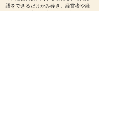
語をできるだけかみ砕き、経営者や経
理担当者の方に役立つ形で解説してい
ます。
その他の税金