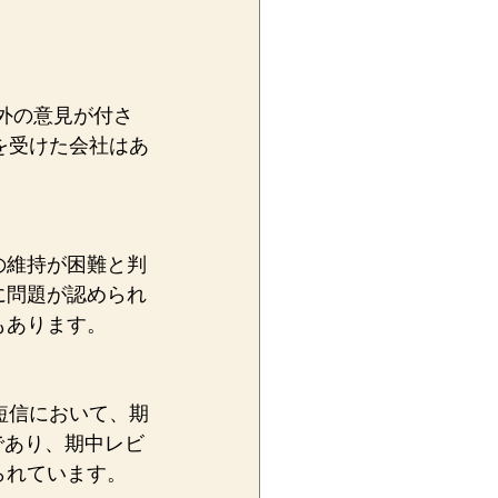
以外の意見が付さ
を受けた会社はあ
の維持が困難と判
に問題が認められ
もあります。
短信において、期
であり、期中レビ
られています。