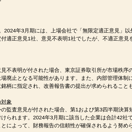
。2024年3月期には、上場会社で「無限定適正意見」
定付適正意見1社、意見不表明1社でしたが、不適正意見
意見不表明が付された場合、東京証券取引所が市場秩序
上場廃止となる可能性があります。また、内部管理体制
意銘柄に指定され、改善報告書の提出が求められること
の対象
外の監査意見が付された場合、第1および第3四半期決算
けられます。2024年3月期に該当した企業は合計42社
ことによって、財務報告の信頼性が確保されるよう努め