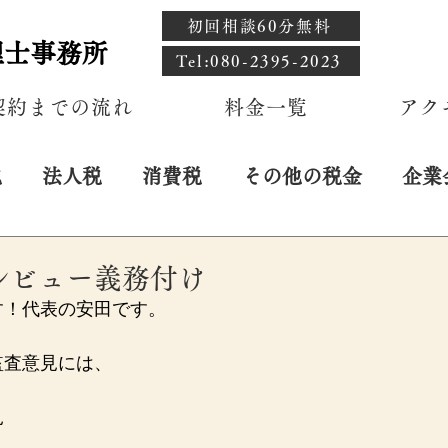
初回相談60分無料
理士事務所
​Tel:080-2395-2023
契約までの流れ
料金一覧
アク
税
法人税
消費税
その他の税金
企業
日
レビュー義務付け
す！代表の安田です。
監査意見には、
見
見