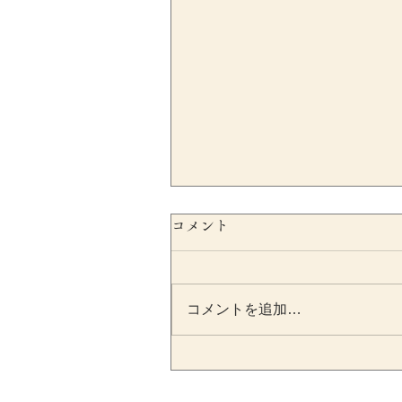
コメント
コメントを追加…
SESCが不正会計リスクをシ
ステムで自動検出へ｜上場