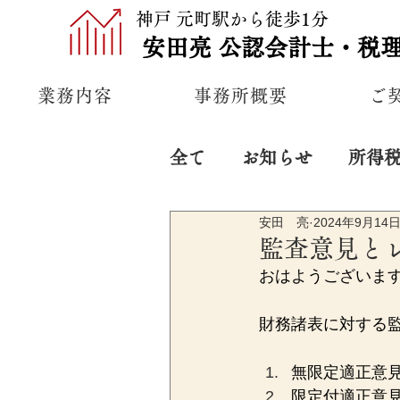
神戸 元町駅から徒歩1分
安田亮
公認
会計士・税
業務内容
事務所概要
ご
全て
お知らせ
所得
安田 亮
2024年9月14
プライベート
経営
監査意見と
おはようございま
財務諸表に対する
無限定適正意
限定付適正意