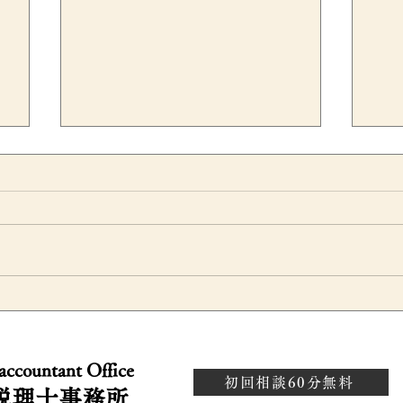
満期保険金を据え置いた場合
従
た
の税金に注意｜一時所得の計
厚
 accountant Office
説
算と確定申告のポイントを税
な
初回相談60分無料
税理士事務所