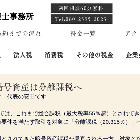
初回相談60分無料
理士事務所
​Tel:080-2395-2023
契約までの流れ
料金一覧
アク
税
法人税
消費税
その他の税金
企業
暗号資産は分離課税へ
す！代表の安田です。
では、これまで総合課税（最大税率55％超）とされて
要件を満たす取引を対象に「分離課税（20.315％）」
利とされてきた暗号資産課税が見直される一方、対象と