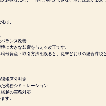
税化は、
入
税バランス改善
環境に大きな影響を与える改正です。
る暗号資産・取引方法を誤ると、従来どおりの総合課税
の課税区分判定
めた税務シミュレーション
失繰越の実務対応
います。