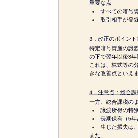
重要な点
すべての暗号
取引相手が登
3．改正のポイント
特定暗号資産の譲
の下で翌年以後3
これは、株式等の
きな改善点といえ
4．注意点：総合
一方、総合課税の
譲渡所得の特別
長期保有（5年
生じた損失は
また、