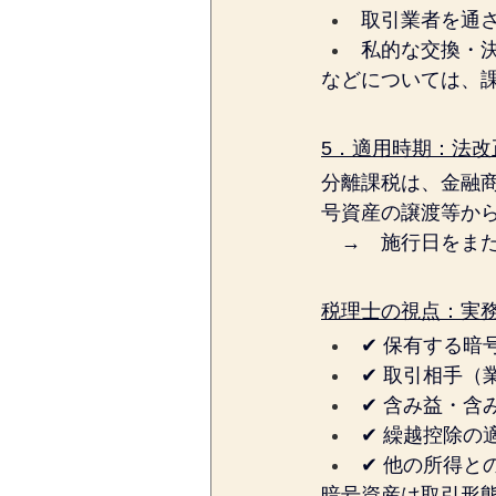
取引業者を通
私的な交換・
などについては、
5．適用時期：法改
分離課税は、金融
号資産の譲渡等か
　→　施行日をま
税理士の視点：実
✔ 保有する暗
✔ 取引相手（
✔ 含み益・含
✔ 繰越控除の
✔ 他の所得と
暗号資産は取引形