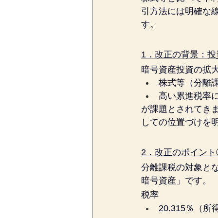
引方法には明確な
す。
1．改正の背景：
暗号資産投資の拡
株式等（分離課
高い累進税率
が課題とされてき
しての位置づけを
2．改正のポイン
分離課税の対象と
暗号資産」です。
税率
20.315％