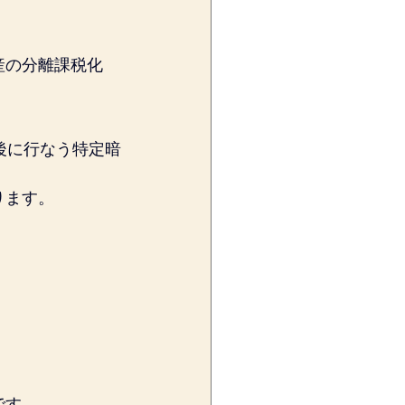
産の分離課税化
後に行なう特定暗
ります。
です。