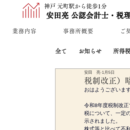
神戸 元町駅から徒歩1分
安田亮
公認
会計士・税
業務内容
事務所概要
ご
全て
お知らせ
所得
安田 亮
1月5日
プライベート
経営
税制改正）
おはようございま
令和8年度税制改正
税について、一定の
示されました。
株式等と比べて不