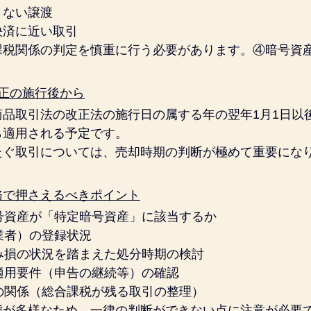
さない譲渡
決済に近い取引
課税関係の判定を慎重に行う必要があります。④暗号資
正の施行後から
商品取引法の改正法の施行日の属する年の翌年1月1日以
ら適用される予定です。
たぐ取引については、売却時期の判断が極めて重要にな
務で押さえるべきポイント
号資産が「特定暗号資産」に該当するか
業者）の登録状況
み損の状況を踏まえた処分時期の検討
適用要件（申告の継続等）の確認
の関係（総合課税が残る取引の整理）
態が多様なため、一律の判断ができない点に注意が必要