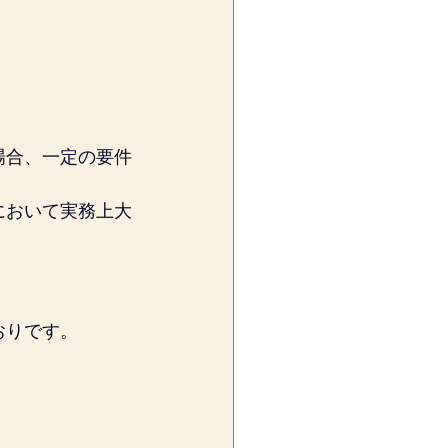
場合、一定の要件
において実務上大
おりです。