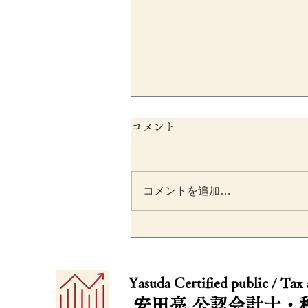
コメント
コメントを追加…
源泉所得税の納期の特例と
は？従業員10人以上になっ
​​Yasuda Certified public / Tax
場合の注意点を税理士が解
安田亮
公認会計士・