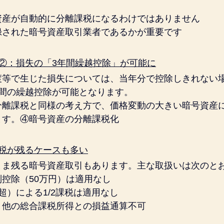
資産が自動的に分離課税になるわけではありません
録された暗号資産取引業者であるかが重要です
②：損失の「3年間繰越控除」が可能に
渡等で生じた損失については、当年分で控除しきれない
年間の繰越控除が可能となります。
分離課税と同様の考え方で、価格変動の大きい暗号資産
ます。④暗号資産の分離課税化
課税が残るケースも多い
まま残る暗号資産取引もあります。主な取扱いは次のと
控除（50万円）は適用なし
超）による1/2課税は適用なし
、他の総合課税所得との損益通算不可