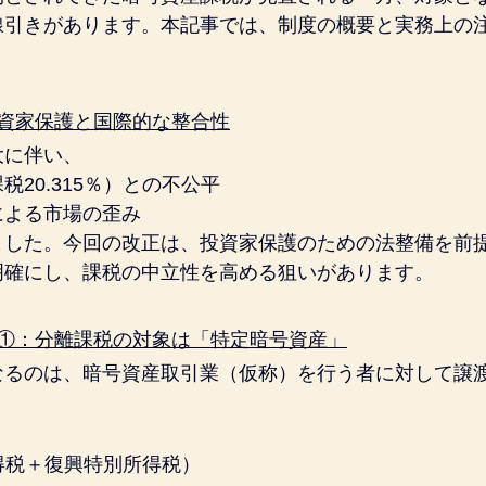
線引きがあります。本記事では、制度の概要と実務上の
投資家保護と国際的な整合性
大に伴い、
税20.315％）との不公平
による市場の歪み
ました。今回の改正は、投資家保護のための法整備を前
明確にし、課税の中立性を高める狙いがあります。
ト①：分離課税の対象は「特定暗号資産」
なるのは、暗号資産取引業（仮称）を行う者に対して譲
（所得税＋復興特別所得税）