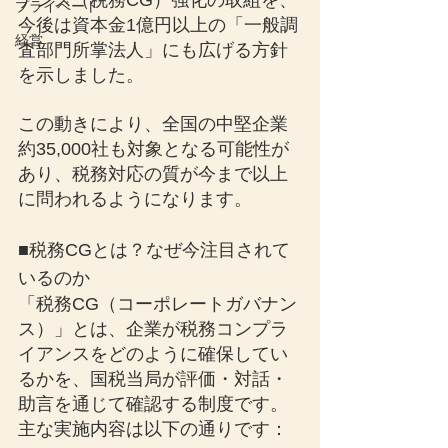
ナンス（税務CG）強化の取組を、
プライベート
今後は資本金1億円以上の「一般調
経営
査部門所掌法人」にも広げる方針
を示しました。
この動きにより、全国の中堅企業
約35,000社も対象となる可能性が
あり、税務対応の質が今まで以上
に問われるようになります。
■税務CGとは？なぜ今注目されて
いるのか
「税務CG（コーポレートガバナン
ス）」とは、企業が税務コンプラ
イアンスをどのように確保してい
るかを、国税当局が評価・対話・
助言を通じて確認する制度です。
主な実施内容は以下の通りです：