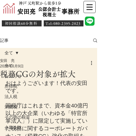
神戸 元町駅から徒歩1分
公認会計士
安田亮 事務所
​税理士
初回相談60分無料
​Tel:080-2395-2023
記事
全て
安田 亮
全て
2025年6月9日
税務CGの対象が拡大
お知らせ
おはようございます！代表の安田
所得税
です。
法人税
国税庁はこれまで、資本金40億円
消費税
以上の大企業（いわゆる「特官所
その他の税金
掌法人」）に限定して実施してい
企業会計
た税務に関するコーポレートガバ