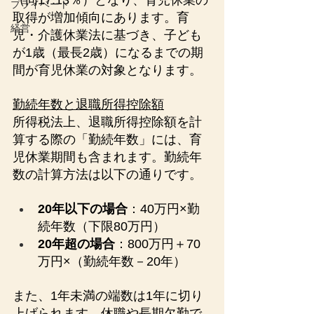
（同17.13％）となり、育児休業の
プライベート
取得が増加傾向にあります。育
経営
児・介護休業法に基づき、子ども
が1歳（最長2歳）になるまでの期
間が育児休業の対象となります。
勤続年数と退職所得控除額
所得税法上、退職所得控除額を計
算する際の「勤続年数」には、育
児休業期間も含まれます。勤続年
数の計算方法は以下の通りです。
20年以下の場合
：40万円×勤
続年数（下限80万円）
20年超の場合
：800万円＋70
万円×（勤続年数－20年）
また、1年未満の端数は1年に切り
上げられます。休職や長期欠勤で