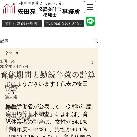
神戸 元町駅から徒歩1分
公認会計士
安田亮 事務所
​税理士
初回相談60分無料
​Tel:080-2395-2023
記事
全て
安田 亮
全て
2024年10月17日
育休期間と勤続年数の計算
お知らせ
おはようございます！代表の安田
所得税
です。
法人税
厚生労働省が公表した「令和5年度
消費税
雇用均等基本調査」によれば、育
その他の税金
児休業者の割合は、女性が84.1％
企業会計
（前年度80.2％）、男性が30.1％