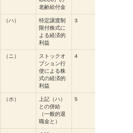
老齢給付金
（ハ）
特定譲渡制
3
限付株式に
よる経済的
利益
（ニ）
ストックオ
4
プション行
使による株
式の経済的
利益
（ホ）
上記（ハ）
5
との併給
（一般的退
職金と）