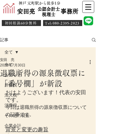
神戸 元町駅から徒歩1分
公認会計士
安田亮 事務所
​税理士
初回相談60分無料
​Tel:080-2395-2023
記事
全て
安田 亮
全て
2025年7月30日
退職所得の源泉徴収票に
お知らせ
「番号欄」が新設
所得税
おはようございます！代表の安田
法人税
です。
消費税
今日は退職所得の源泉徴収票について
の記事です。
その他の税金
企業会計
背景と変更の趣旨