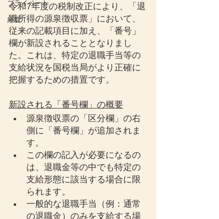
プライベート
令和7年度の税制改正により、「退
職所得の源泉徴収票」において、
経営
従来の記載項目に加え、「番号」
欄が新設されることとなりまし
た。これは、特定の退職手当等の
支給状況を国税当局がより正確に
把握するための措置です。
新設される「番号欄」の概要
源泉徴収票の「区分欄」の右
側に「番号欄」が追加されま
す。
この欄の記入が必要になるの
は、退職金等の中でも特定の
支給形態に該当する場合に限
られます。
一般的な退職手当（例：通常
の退職金）のみを支給する場