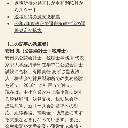
退職所得の見直しが令和8年1月か
らスタート
退職所得の源泉徴収票
令和7年度改正で退職所得控除の調
整規定が拡大
【この記事の執筆者】
安田 亮（公認会計士・税理士）
安田亮公認会計士・税理士事務所 代表
京都大学経済学部在学中に公認会計士
試験に合格。有限責任 あずさ監査法
人、株式会社神戸製鋼所での実務経験
を経て、2018年に神戸市で独立。
現在は、中小企業から上場企業に対す
る税務顧問、決算支援、税効果会計、
連結決算、新リース会計基準への対
応、組織再編、補助金・助成金に関す
る支援などを行なっています。また、
金融機関や大手企業が運営する税務・