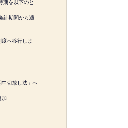
用時期を以下のと
中会計期間から適
制度へ移行しま
期中切放し法」へ
追加