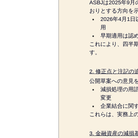
ASBJは2025
おりとする方向を
2026年4月
用
早期適用は認
これにより、四半
す。
2. 修正点と注記の
公開草案への意見
減損処理の用
変更
企業結合に関
これらは、実務上
3. 金融資産の減損基