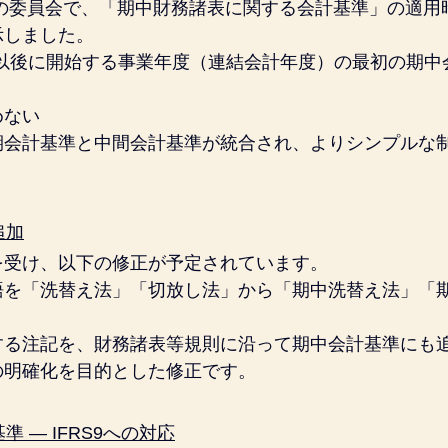
年9月の委員会で、「期中財務諸表に関する会計基準」の適
示しました。
1日以後に開始する事業年度（連結会計年度）の最初の期
めない
期会計基準と中間会計基準が統合され、よりシンプルな
追加
を受け、以下の修正が予定されています。
語を「洗替え法」「切放し法」から「期中洗替え法」「
する注記を、財務諸表等規則に沿って期中会計基準にも
の明確化を目的とした修正です。
準 ― IFRS9への対応