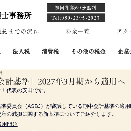
初回相談60分無料
理士事務所
​Tel:080-2395-2023
契約までの流れ
料金一覧
アク
税
法人税
消費税
その他の税金
企業
日
中会計基準」2027年3月期から適用へ
す！代表の安田です。
準委員会（ASBJ）が審議している期中会計基準の適
資産の減損に関する新基準についてご紹介します。
適用開始