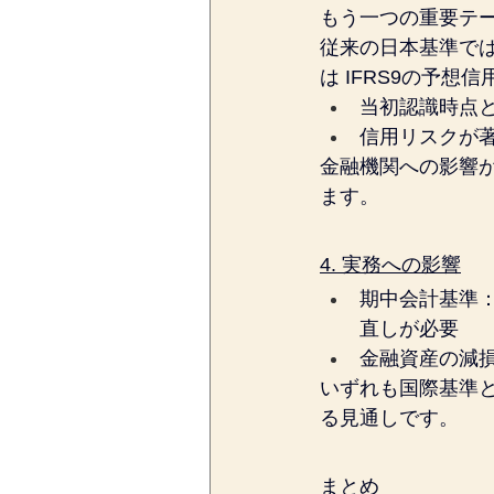
もう一つの重要テ
従来の日本基準で
は IFRS9の予想
当初認識時点
信用リスクが
金融機関への影響
ます。
4. 実務への影響
期中会計基準：
直しが必要
金融資産の減損
いずれも国際基準
る見通しです。
まとめ