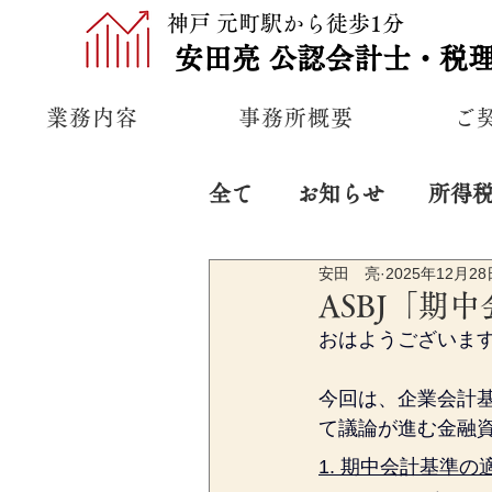
神戸 元町駅から徒歩1分
安田亮
公認
会計士・税
業務内容
事務所概要
ご
全て
お知らせ
所得
安田 亮
2025年12月28
プライベート
経営
ASBJ「期
おはようございま
今回は、企業会計基
て議論が進む金融
1. 期中会計基準の