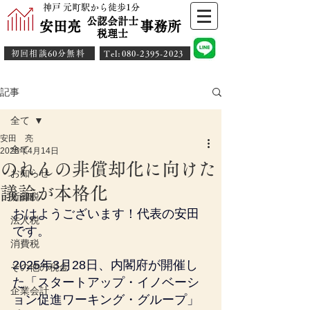
神戸 元町駅から徒歩1分
公認会計士
安田亮 事務所
​税理士
初回相談60分無料
​Tel:080-2395-2023
記事
全て
安田 亮
全て
2025年4月14日
のれんの非償却化に向けた
お知らせ
議論が本格化
所得税
おはようございます！代表の安田
法人税
です。
消費税
2025年3月28日、内閣府が開催し
その他の税金
た「スタートアップ・イノベーシ
企業会計
ョン促進ワーキング・グループ」