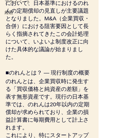
プライベート
において、日本基準におけるのれ
んの定期償却の見直しが主要議題
経営
となりました。M&A（企業買収・
合併）における阻害要因として長
らく指摘されてきたこの会計処理
について、いよいよ制度改正に向
けた具体的な議論が始まりまし
た。
■のれんとは？ ― 現行制度の概要
のれんとは、企業買収時に発生す
る「買収価格と純資産の差額」を
表す無形資産です。現行の日本基
準では、のれんは20年以内の定期
償却が求められており、企業の損
益計算書に毎期費用として計上さ
れます。
これにより、特にスタートアップ