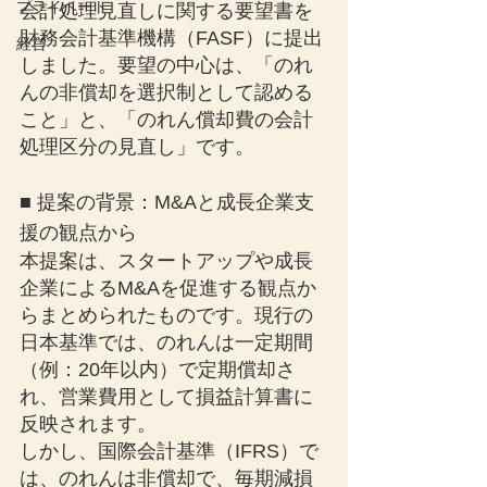
プライベート
会計処理見直しに関する要望書を
財務会計基準機構（FASF）に提出
経営
しました。要望の中心は、「のれ
んの非償却を選択制として認める
こと」と、「のれん償却費の会計
処理区分の見直し」です。
■ 提案の背景：M&Aと成長企業支
援の観点から
本提案は、スタートアップや成長
企業によるM&Aを促進する観点か
らまとめられたものです。現行の
日本基準では、のれんは一定期間
（例：20年以内）で定期償却さ
れ、営業費用として損益計算書に
反映されます。
しかし、国際会計基準（IFRS）で
は、のれんは非償却で、毎期減損