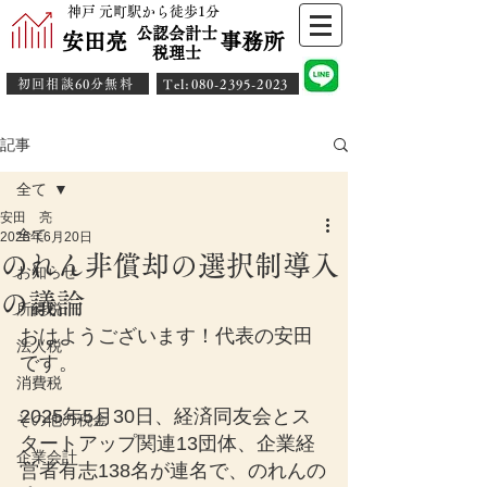
神戸 元町駅から徒歩1分
公認会計士
安田亮 事務所
​税理士
初回相談60分無料
​Tel:080-2395-2023
記事
全て
安田 亮
全て
2025年6月20日
のれん非償却の選択制導入
お知らせ
の議論
所得税
おはようございます！代表の安田
法人税
です。
消費税
2025年5月30日、経済同友会とス
その他の税金
タートアップ関連13団体、企業経
企業会計
営者有志138名が連名で、のれんの