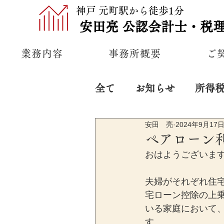
神戸 元町駅から徒歩1分
安田亮
公認
会計士・税
業務内容
事務所概要
ご
全て
お知らせ
所得
安田 亮
2024年9月17
プライベート
経営
ペアローン
おはようございま
夫婦がそれぞれ住
宅ローン控除の上
いる家庭において、
す。