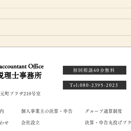
意
源泉所得税の納期の特例と
満
・
は？従業員10人以上になった
の
 accountant Office
場合の注意点を税理士が解説
算
初回相談60分無料
税理士事務所
理
​Tel:080-2395-2023
 元町プラザ210号室
内
個人事業主の決算・申告
グループ通算制度
わせ
会社設立
決算・申告丸投げプ