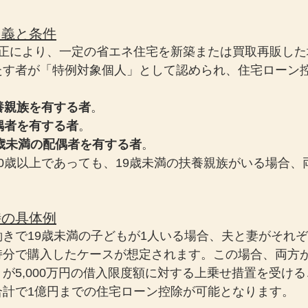
定義と条件
改正により、一定の省エネ住宅を新築または買取再販した
たす者が「特例対象個人」として認められ、住宅ローン
養親族を有する者
。
偶者を有する者
。
0歳未満の配偶者を有する者
。
0歳以上であっても、19歳未満の扶養親族がいる場合、
。
時の具体例
きで19歳未満の子どもが1人いる場合、夫と妻がそれ
持分で購入したケースが想定されます。この場合、両方
が5,000万円の借入限度額に対する上乗せ措置を受け
合計で1億円までの住宅ローン控除が可能となります。