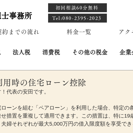
初回相談60分無料
理士事務所
​Tel:080-2395-2023
契約までの流れ
料金一覧
アク
税
法人税
消費税
その他の税金
企業
日
利用時の住宅ローン控除
す！代表の安田です。
宅ローンを組む「ペアローン」を利用した場合、特定の
乗せ措置を重複して適用できます。この措置は、特に19
夫婦それぞれが最大5,000万円の借入限度額を享受で