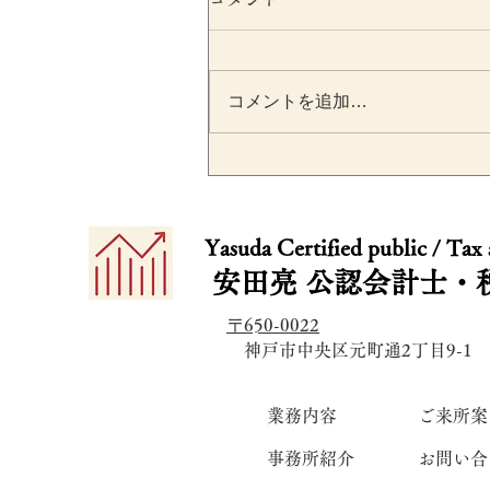
コメントを追加…
みなし退職金の受給歴に注
｜退職金・小規模企業共済
​​Yasuda Certified public / Tax
iDeCoの税務を税理士が解説
安田亮
公認会計士・
〒650-0022
​ 神戸市中央区元町通2丁目9-1
業務内容
ご来所案
事務所紹介
お問い合