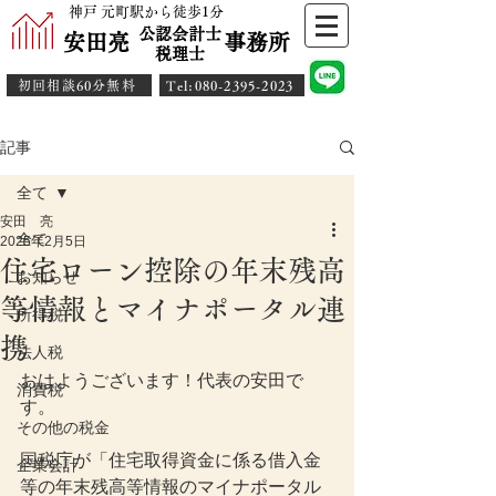
神戸 元町駅から徒歩1分
公認会計士
安田亮 事務所
​税理士
初回相談60分無料
​Tel:080-2395-2023
記事
全て
安田 亮
全て
2025年2月5日
住宅ローン控除の年末残高
お知らせ
等情報とマイナポータル連
所得税
携
法人税
おはようございます！代表の安田で
消費税
す。
その他の税金
国税庁が「住宅取得資金に係る借入金
企業会計
等の年末残高等情報のマイナポータル