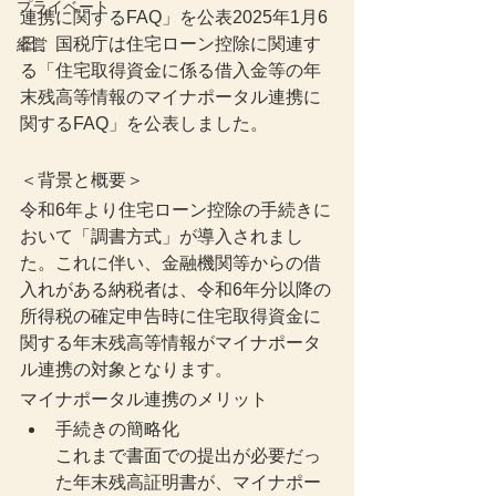
プライベート
連携に関するFAQ」を公表2025年1月6
日、国税庁は住宅ローン控除に関連す
経営
る「住宅取得資金に係る借入金等の年
末残高等情報のマイナポータル連携に
関するFAQ」を公表しました。
＜背景と概要＞
令和6年より住宅ローン控除の手続きに
おいて「調書方式」が導入されまし
た。これに伴い、金融機関等からの借
入れがある納税者は、令和6年分以降の
所得税の確定申告時に住宅取得資金に
関する年末残高等情報がマイナポータ
ル連携の対象となります。
マイナポータル連携のメリット
手続きの簡略化
これまで書面での提出が必要だっ
た年末残高証明書が、マイナポー