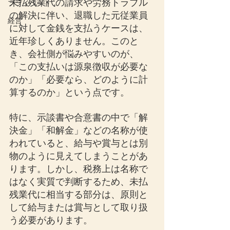
未払残業代の請求や労務トラブル
プライベート
の解決に伴い、退職した元従業員
経営
に対して金銭を支払うケースは、
近年珍しくありません。このと
き、会社側が悩みやすいのが、
「この支払いは源泉徴収が必要な
のか」「必要なら、どのように計
算するのか」という点です。
特に、示談書や合意書の中で「解
決金」「和解金」などの名称が使
われていると、給与や賞与とは別
物のように見えてしまうことがあ
ります。しかし、税務上は名称で
はなく実質で判断するため、未払
残業代に相当する部分は、原則と
して給与または賞与として取り扱
う必要があります。