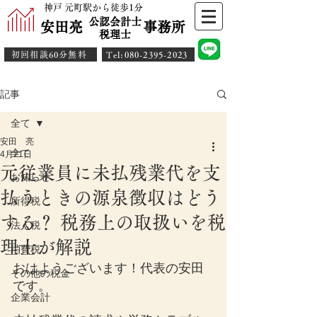
神戸 元町駅から徒歩1分
公認会計士
安田亮 事務所
​税理士
初回相談60分無料
​Tel:080-2395-2023
記事
全て
安田 亮
全て
4月21日
元従業員に未払残業代を支
お知らせ
払うときの源泉徴収はどう
所得税
する？ 税務上の取扱いを税
法人税
理士が解説
消費税
おはようございます！代表の安田
その他の税金
です。
企業会計