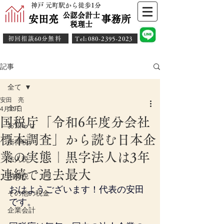
神戸 元町駅から徒歩1分
公認会計士
安田亮 事務所
​税理士
初回相談60分無料
​Tel:080-2395-2023
記事
全て
安田 亮
全て
4月19日
国税庁「令和6年度分会社
お知らせ
標本調査」から読む日本企
所得税
業の実態｜黒字法人は3年
法人税
連続で過去最大
消費税
おはようございます！代表の安田
その他の税金
です。
企業会計