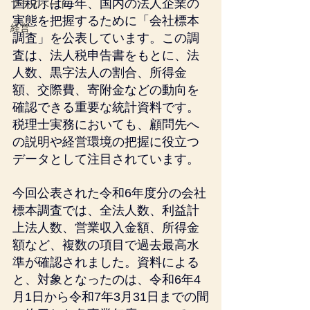
国税庁は毎年、国内の法人企業の
プライベート
実態を把握するために「会社標本
経営
調査」を公表しています。この調
査は、法人税申告書をもとに、法
人数、黒字法人の割合、所得金
額、交際費、寄附金などの動向を
確認できる重要な統計資料です。
税理士実務においても、顧問先へ
の説明や経営環境の把握に役立つ
データとして注目されています。
今回公表された令和6年度分の会社
標本調査では、全法人数、利益計
上法人数、営業収入金額、所得金
額など、複数の項目で過去最高水
準が確認されました。資料による
と、対象となったのは、令和6年4
月1日から令和7年3月31日までの間