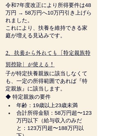
令和7年度改正により所得要件は48
万円 → 58万円へ10万円引き上げら
れました。
これにより、扶養を維持できる家
庭が増える見込みです。
2．扶養から外れても「特定親族特
別控除」が使える！
子が特定扶養親族に該当しなくて
も、一定の所得範囲であれば『特
定親族』に該当します。
◆ 特定親族の要件
年齢：19歳以上23歳未満
合計所得金額：58万円超〜123
万円以下（給与収入のみだ
と：123万円超〜188万円以
下）