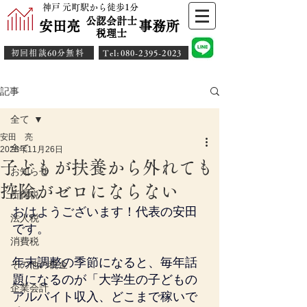
神戸 元町駅から徒歩1分
公認会計士
安田亮 事務所
​税理士
初回相談60分無料
​Tel:080-2395-2023
記事
全て
安田 亮
全て
2025年11月26日
子どもが扶養から外れても
お知らせ
控除がゼロにならない
所得税
おはようございます！代表の安田
法人税
です。
消費税
年末調整の季節になると、毎年話
その他の税金
題になるのが「大学生の子どもの
企業会計
アルバイト収入、どこまで稼いで