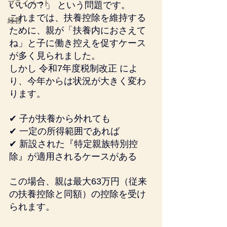
プライベート
いいの？」 という問題です。
これまでは、扶養控除を維持する
経営
ために、親が「扶養内におさえて
ね」と子に働き控えを促すケース
が多く見られました。
しかし 令和7年度税制改正 によ
り、今年からは状況が大きく変わ
ります。
✔ 子が扶養から外れても
✔ 一定の所得範囲であれば
✔ 新設された『特定親族特別控
除』が適用されるケースがある
この場合、親は最大63万円（従来
の扶養控除と同額）の控除を受け
られます。