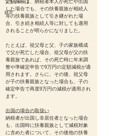
定額減税は、納税者本人が死亡や出国
プライベート
した場合でも、その扶養親族が相続人
経営
等の扶養親族として引き継がれた場
合、引き続き相続人等に対しても適用
されることが明らかになりました。
たとえば、祖父母と父、子の家族構成
で父が死亡した場合、祖父母が父の扶
養親族であれば、その死亡時に年末調
整や準確定申告で9万円の定額減税が適
用されます。さらに、その後、祖父母
が子の扶養親族となった場合も、子の
確定申告で再度9万円の減税が適用され
ます。
出国の場合の取扱い
納税者が出国し非居住者となった場合
も、出国時に扶養親族として減税対象
に含めた者について、その後他の扶養