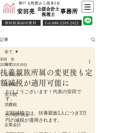
神戸 元町駅から徒歩1分
公認会計士
安田亮 事務所
​税理士
初回相談60分無料
​Tel:080-2395-2023
記事
全て
安田 亮
全て
2024年10月30日
扶養親族所属の変更後も定
お知らせ
額減税が適用可能に
所得税
おはようございます！代表の安田で
法人税
す。
消費税
定額減税では、扶養親族1人につき3万
その他の税金
円の減税が適用されます。
企業会計