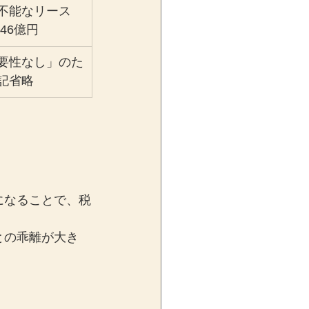
不能なリース
約46億円
要性なし」のた
記省略
になることで、税
との乖離が大き