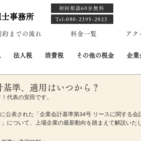
初回相談60分無料
理士事務所
​Tel:080-2395-2023
契約までの流れ
料金一覧
アク
税
法人税
消費税
その他の税金
企業
計基準、適用はいつから？
す！代表の安田です。
9月に公表された「企業会計基準第34号 リースに関する
）」について、上場企業の最新動向を踏まえて解説いた