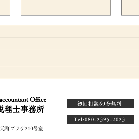
グループ通算制度への移行で
有
企
税効果会計はどう変わる？繰
無
 accountant Office
部
延税金資産への影響を公認会
価
初回相談60分無料
税理士事務所
計士が解説
ン
​Tel:080-2395-2023
 元町プラザ210号室