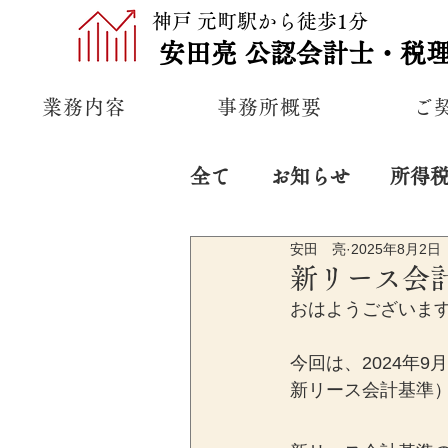
神戸 元町駅から徒歩1分
安田亮
公認
会計士・税
業務内容
事務所概要
ご
全て
お知らせ
所得
安田 亮
2025年8月2日
プライベート
経営
新リース会
おはようございま
今回は、2024年
新リース会計基準