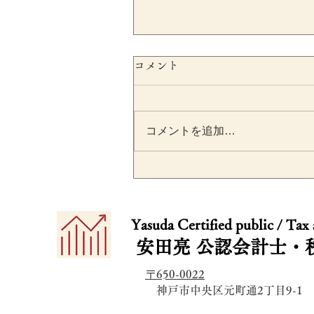
コメント
コメントを追加…
SESCが不正会計リスクをシ
ステムで自動検出へ｜上場
​​Yasuda Certified public / Tax
業が押さえるべき開示・内
安田亮
公認会計士・
統制のポイント
〒650-0022
​ 神戸市中央区元町通2丁目9-1