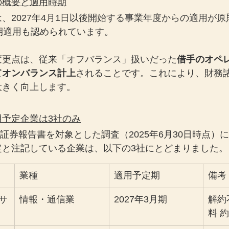
の概要と適用時期
、2027年4月1日以後開始する事業年度からの適用が原則
期適用も認められています。
変更点は、従来「オフバランス」扱いだった
借手のオペ
てオンバランス計上
されることです。これにより、財務
大きく向上します。
予定企業は3社のみ
有価証券報告書を対象とした調査（2025年6月30日時点）
定と注記している企業は、以下の3社にとどまりました。
業種
適用予定期
備考
サ
情報・通信業
2027年3月期
解約
料 約