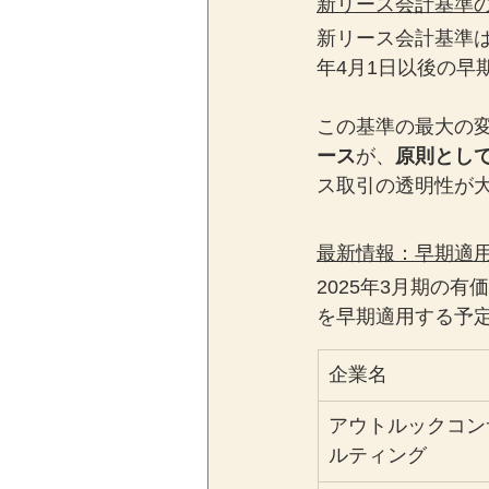
新リース会計基準
新リース会計基準は
年4月1日以後の早
この基準の最大の
ース
が、
原則とし
ス取引の透明性が
最新情報：早期適用
2025年3月期の
を早期適用する予
企業名
アウトルックコン
ルティング