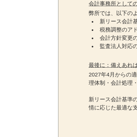
会計事務所として
弊所では、以下の
新リース会計
税務調整のア
会計方針変更
監査法人対応
最後に：備えあれ
2027年4月から
理体制・会計処理
新リース会計基準
情に応じた最適な