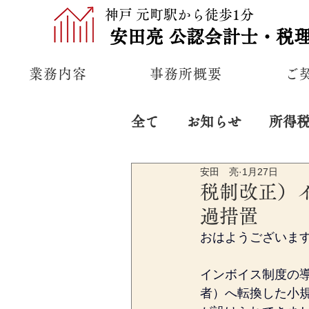
神戸 元町駅から徒歩1分
安田亮
公認
会計士・税
業務内容
事務所概要
ご
全て
お知らせ
所得
安田 亮
1月27日
プライベート
経営
税制改正）
過措置
おはようございま
インボイス制度の
者）へ転換した小