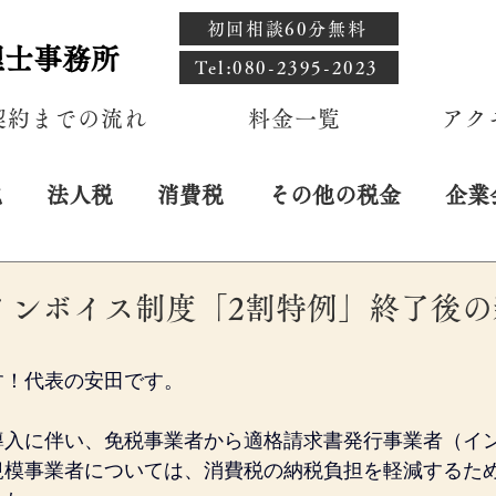
初回相談60分無料
理士事務所
​Tel:080-2395-2023
契約までの流れ
料金一覧
アク
税
法人税
消費税
その他の税金
企業
インボイス制度「2割特例」終了後の
す！代表の安田です。
導入に伴い、免税事業者から適格請求書発行事業者（イ
規模事業者については、消費税の納税負担を軽減するため