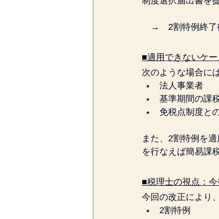
制度選択届出書を
　→　2割特例終
■適用できないケー
次のような場合に
法人事業者
基準期間の課
免税点制度と
また、2割特例を
を行なえば簡易課
■税理士の視点：
今回の改正により
2割特例