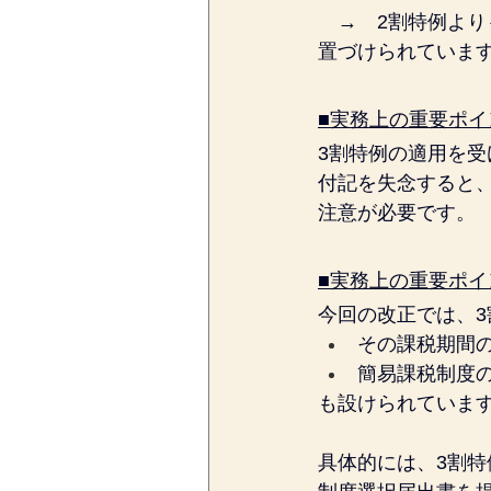
　→　2割特例よ
置づけられていま
■実務上の重要ポ
3割特例の適用を
付記を失念すると
注意が必要です。
■実務上の重要ポ
今回の改正では、
その課税期間の
簡易課税制度
も設けられていま
具体的には、3割