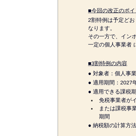
■今回の改正のポイ
2割特例は予定どお
なります。
その一方で、イン
一定の個人事業者 
■3割特例の内容
● 対象者：個人事
● 適用期間：202
● 適用できる課税
免税事業者が
または課税事
期間
● 納税額の計算方