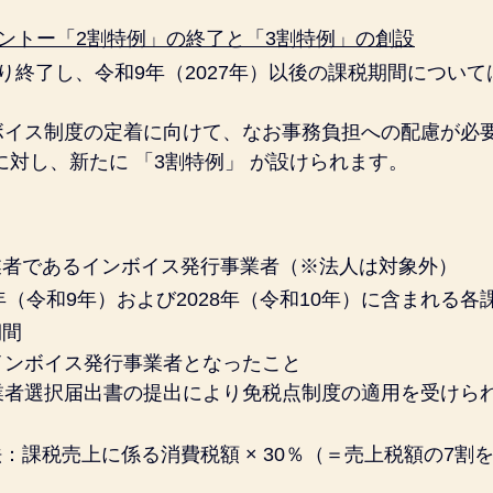
ントー「2割特例」の終了と「3割特例」の創設
り終了し、令和9年（2027年）以後の課税期間につい
ボイス制度の定着に向けて、なお事務負担への配慮が必要
に対し、新たに 「3割特例」 が設けられます。
業者であるインボイス発行事業者（※法人は対象外）
7年（令和9年）および2028年（令和10年）に含まれる各
期間
インボイス発行事業者となったこと
業者選択届出書の提出により免税点制度の適用を受けら
法：課税売上に係る消費税額 × 30％（＝売上税額の7割