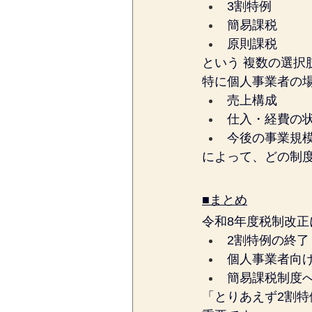
3割特例
簡易課税
原則課税
という 複数の選択
特に個人事業者の
売上構成
仕入・経費の
今後の事業規
によって、どの制
■まとめ
令和8年度税制改
2割特例の終了
個人事業者向け
簡易課税制度
「とりあえず2割