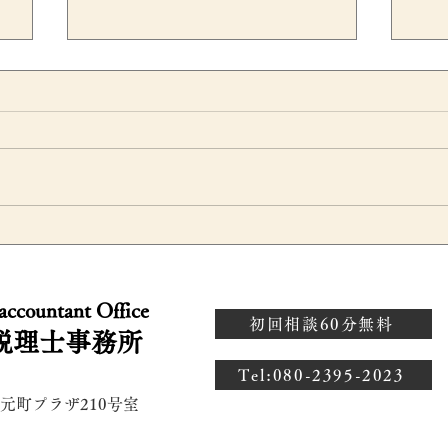
本
インボイス制度で免税事業者
役
向
に支払う交際費はどう処理す
き
 accountant Office
が
る？飲食費1万円基準との関
の
初回相談60分無料
税理士事務所
係も解説
​Tel:080-2395-2023
 元町プラザ210号室