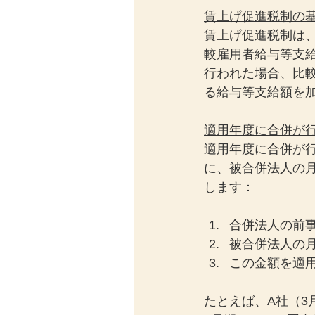
賃上げ促進税制の
賃上げ促進税制は
較雇用者給与等支
行われた場合、比
る給与等支給額を
適用年度に合併が
適用年度に合併が
に、被合併法人の
します：
合併法人の前
被合併法人の
この金額を適
たとえば、A社（3