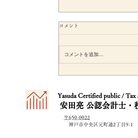
コメント
コメントを追加…
増資・減資をした場合の資
金はいつ変わる？中小企業
​​Yasuda Certified public / Tax
け税制の判定時期を税理士
安田亮
公認会計士・
解説
〒650-0022
​ 神戸市中央区元町通2丁目9-1