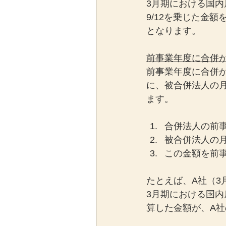
3月期における国
9/12を乗じた金
となります。
前事業年度に合併
前事業年度に合併
に、被合併法人の
ます。
合併法人の前
被合併法人の
この金額を前
たとえば、A社（3
3月期における国
算した金額が、A社