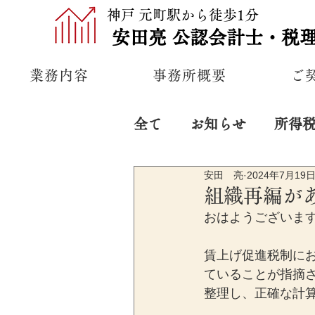
神戸 元町駅から徒歩1分
安田亮
公認
会計士・税
業務内容
事務所概要
ご
全て
お知らせ
所得
安田 亮
2024年7月19
プライベート
経営
組織再編が
おはようございま
賃上げ促進税制に
ていることが指摘
整理し、正確な計