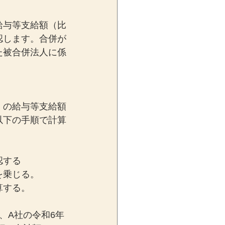
給与等支給額（比
認します。合併が
た被合併法人に係
）の給与等支給額
以下の手順で計算
認する
を乗じる。
算する。
、A社の令和6年