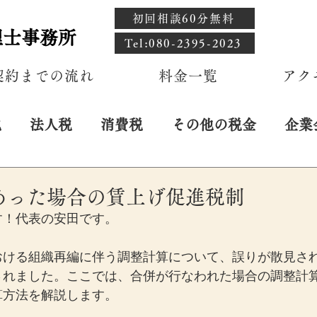
初回相談60分無料
理士事務所
​Tel:080-2395-2023
契約までの流れ
料金一覧
アク
税
法人税
消費税
その他の税金
企業
日
あった場合の賃上げ促進税制
す！代表の安田です。
おける組織再編に伴う調整計算について、誤りが散見さ
されました。ここでは、合併が行なわれた場合の調整計
算方法を解説します。