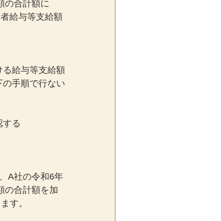
額の合計額に
用者給与等支給額
ける給与等支給額
下の手順で行ない
認する
、A社の令和6年
額の合計額を加
ります。