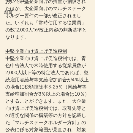
おいて中堅企業向けの措置が創設され
プライベート
たほか、大企業向けのマルチステーク
経営
ホルダー要件の一部が改正されまし
た。いずれも「常時使用する従業員」
の数“2,000人”が改正内容の判断基準と
なります。
中堅企業向け賃上げ促進税制
中堅企業向け賃上げ促進税制では、青
色申告法人で常時使用する従業員数が
2,000人以下等の特定法人であれば、継
続雇用者給与等支給増加割合が4％以上
の場合に税額控除率を25％（同給与等
支給増加割合が3％以上の場合は10％）
とすることができます。また、大企業
向け賃上げ促進税制では、取引先等と
の適切な関係の構築等の方針を記載し
た「マルチステークホルダー方針」の
公表に係る対象範囲が見直され、対象