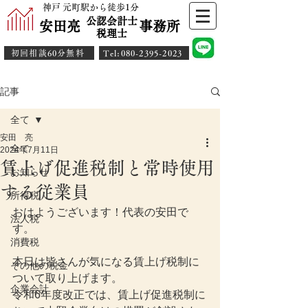
神戸 元町駅から徒歩1分
公認会計士
安田亮 事務所
​税理士
初回相談60分無料
​Tel:080-2395-2023
記事
全て
安田 亮
全て
2024年7月11日
賃上げ促進税制と常時使用
お知らせ
する従業員
所得税
おはようございます！代表の安田で
法人税
す。
消費税
本日は皆さんが気になる賃上げ税制に
その他の税金
ついて取り上げます。
企業会計
令和6年度改正では、賃上げ促進税制に