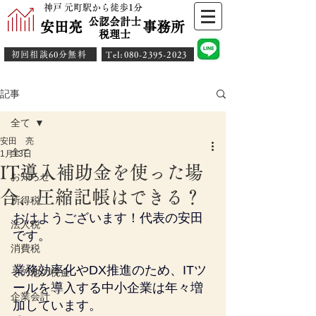
神戸 元町駅から徒歩1分
公認会計士
安田亮 事務所
​税理士
初回相談60分無料
​Tel:080-2395-2023
記事
全て
安田 亮
全て
1月13日
IT導入補助金を使った場
お知らせ
合、圧縮記帳はできる？
所得税
おはようございます！代表の安田
法人税
です。
消費税
業務効率化やDX推進のため、ITツ
その他の税金
ールを導入する中小企業は年々増
企業会計
加しています。