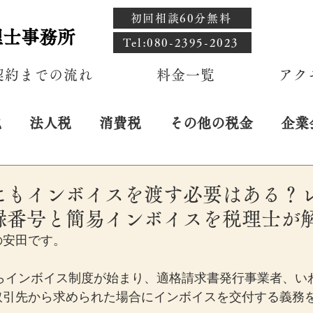
初回相談60分無料
理士事務所
​Tel:080-2395-2023
契約までの流れ
料金一覧
アク
税
法人税
消費税
その他の税金
企業
にもインボイスを渡す必要はある？
録番号と簡易インボイスを税理士が
の安田です。
からインボイス制度が始まり、適格請求書発行事業者、い
取引先から求められた場合にインボイスを交付する義務