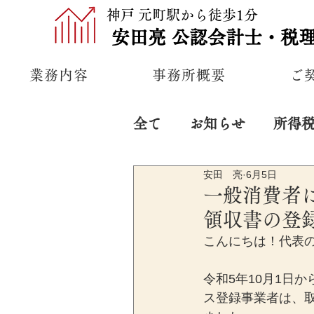
神戸 元町駅から徒歩1分
安田亮
公認
会計士・税
業務内容
事務所概要
ご
全て
お知らせ
所得
安田 亮
6月5日
プライベート
経営
一般消費者
領収書の登
こんにちは！代表
令和5年10月1日
ス登録事業者は、