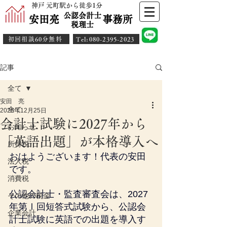
神戸 元町駅から徒歩1分
公認会計士
安田亮 事務所
​税理士
初回相談60分無料
​Tel:080-2395-2023
記事
全て
安田 亮
全て
2025年12月25日
会計士試験に2027年から
お知らせ
「英語出題」が本格導入へ
所得税
おはようございます！代表の安田
法人税
です。
消費税
公認会計士・監査審査会は、2027
その他の税金
年第Ⅰ回短答式試験から、公認会
企業会計
計士試験に英語での出題を導入す