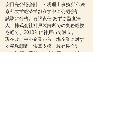
安田亮公認会計士・税理士事務所 代表
京都大学経済学部在学中に公認会計士
試験に合格。有限責任 あずさ監査法
人、株式会社神戸製鋼所での実務経験
を経て、2018年に神戸市で独立。
現在は、中小企業から上場企業に対す
る税務顧問、決算支援、税効果会計、
連結決算、新リース会計基準への対
応、組織再編、補助金・助成金に関す
る支援などを行なっています。また、
金融機関や大手企業が運営する税務・
会計・経営分野のWebメディアにおい
て、記事の執筆・監修にも携わってい
ます。
事務所ブログでは、税制改正や会計基
準、経営実務に関する情報を、専門用
語をできるだけかみ砕き、経営者や経
理担当者の方に役立つ形で解説してい
ます。