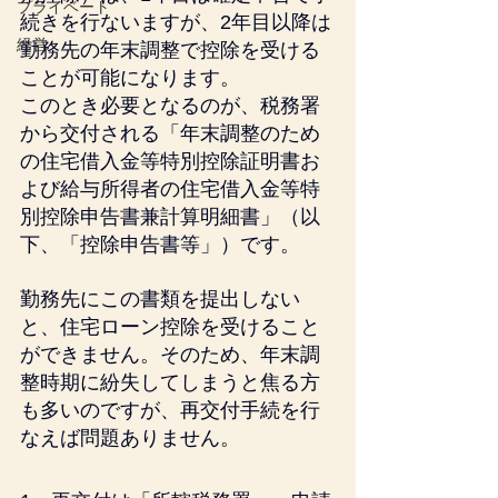
プライベート
続きを行ないますが、2年目以降は
経営
勤務先の年末調整で控除を受ける
ことが可能になります。
このとき必要となるのが、税務署
から交付される「年末調整のため
の住宅借入金等特別控除証明書お
よび給与所得者の住宅借入金等特
別控除申告書兼計算明細書」（以
下、「控除申告書等」）です。
勤務先にこの書類を提出しない
と、住宅ローン控除を受けること
ができません。そのため、年末調
整時期に紛失してしまうと焦る方
も多いのですが、再交付手続を行
なえば問題ありません。