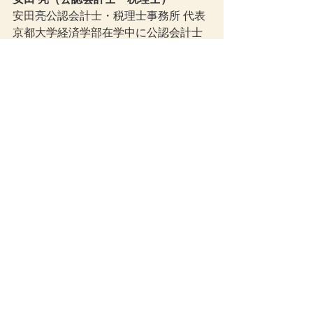
安田亮公認会計士・税理士事務所 代表
京都大学経済学部在学中に公認会計士
試験に合格。有限責任 あずさ監査法
人、株式会社神戸製鋼所での実務経験
を経て、2018年に神戸市で独立。
現在は、中小企業から上場企業に対す
る税務顧問、決算支援、税効果会計、
連結決算、新リース会計基準への対
応、組織再編、補助金・助成金に関す
る支援などを行なっています。また、
金融機関や大手企業が運営する税務・
会計・経営分野のWebメディアにおい
て、記事の執筆・監修にも携わってい
ます。
事務所ブログでは、税制改正や会計基
準、経営実務に関する情報を、専門用
語をできるだけかみ砕き、経営者や経
理担当者の方に役立つ形で解説してい