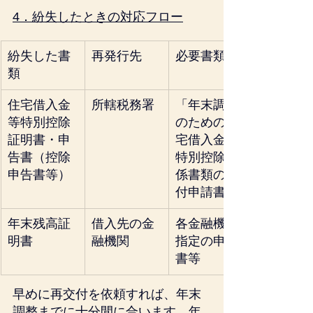
4．紛失したときの対応フロー
紛失した書
再発行先
必要書類
類
住宅借入金
所轄税務署
「年末調整
等特別控除
のための住
証明書・申
宅借入金等
告書（控除
特別控除関
申告書等）
係書類の交
付申請書」
年末残高証
借入先の金
各金融機関
明書
融機関
指定の申請
書等
早めに再交付を依頼すれば、年末
調整までに十分間に合います。年