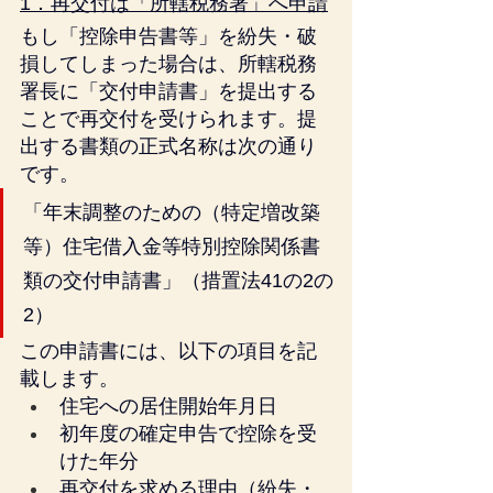
1．再交付は「所轄税務署」へ申請
もし「控除申告書等」を紛失・破
損してしまった場合は、所轄税務
署長に「交付申請書」を提出する
ことで再交付を受けられます。提
出する書類の正式名称は次の通り
です。
「年末調整のための（特定増改築
等）住宅借入金等特別控除関係書
類の交付申請書」（措置法41の2の
2）
この申請書には、以下の項目を記
載します。
住宅への居住開始年月日
初年度の確定申告で控除を受
けた年分
再交付を求める理由（紛失・