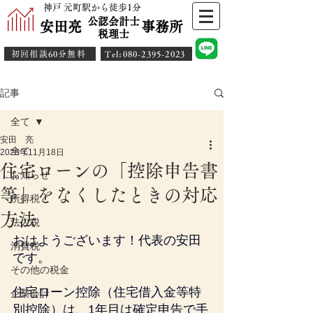
神戸 元町駅から徒歩1分
公認会計士
安田亮 事務所
​税理士
初回相談60分無料
​Tel:080-2395-2023
記事
全て
安田 亮
全て
2025年11月18日
住宅ローンの「控除申告書
お知らせ
等」をなくしたときの対応
所得税
方法
法人税
おはようございます！代表の安田
消費税
です。
その他の税金
住宅ローン控除（住宅借入金等特
企業会計
別控除）は、1年目は確定申告で手