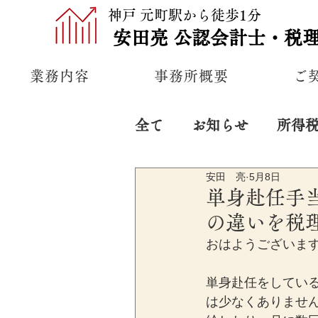
神戸 元町駅から徒歩1分
安田亮
公認
会計士・税
業務内容
事務所概要
ご
全て
お知らせ
所得
安田 亮
5月8日
プライベート
経営
単身赴任手
の違いを税
おはようございま
単身赴任をしてい
は少なくありませ