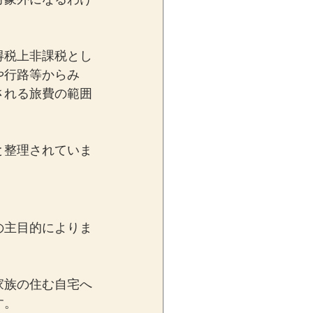
得税上非課税とし
や行路等からみ
される旅費の範囲
と整理されていま
の主目的によりま
家族の住む自宅へ
す。