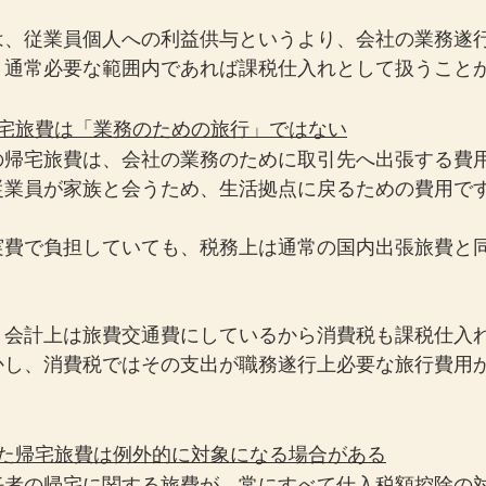
は、従業員個人への利益供与というより、会社の業務遂
、通常必要な範囲内であれば課税仕入れとして扱うこと
帰宅旅費は「業務のための旅行」ではない
の帰宅旅費は、会社の業務のために取引先へ出張する費
従業員が家族と会うため、生活拠点に戻るための費用で
実費で負担していても、税務上は通常の国内出張旅費と
、会計上は旅費交通費にしているから消費税も課税仕入
かし、消費税ではその支出が職務遂行上必要な旅行費用
。
せた帰宅旅費は例外的に対象になる場合がある
任者の帰宅に関する旅費が、常にすべて仕入税額控除の