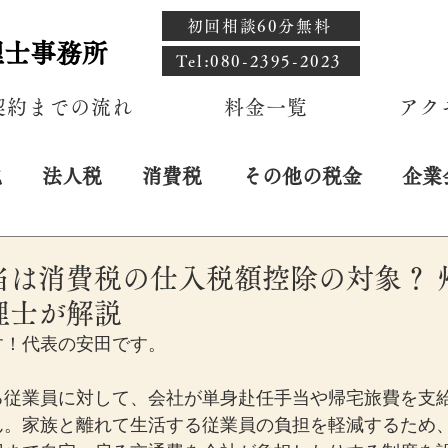
初回相談60分無料
理士事務所
​Tel:080-2395-2023
契約までの流れ
料金一覧
アク
税
法人税
消費税
その他の税金
企業
当は消費税の仕入税額控除の対象？ 
理士が解説
す！代表の安田です。
る従業員に対して、会社が単身赴任手当や帰宅旅費を支
ん。家族と離れて生活する従業員の負担を軽減するため