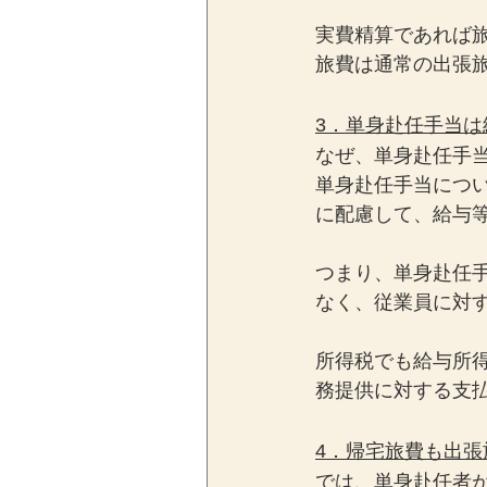
実費精算であれば
旅費は通常の出張
3．単身赴任手当
なぜ、単身赴任手
単身赴任手当につ
に配慮して、給与
つまり、単身赴任
なく、従業員に対
所得税でも給与所
務提供に対する支
4．帰宅旅費も出張
では、単身赴任者