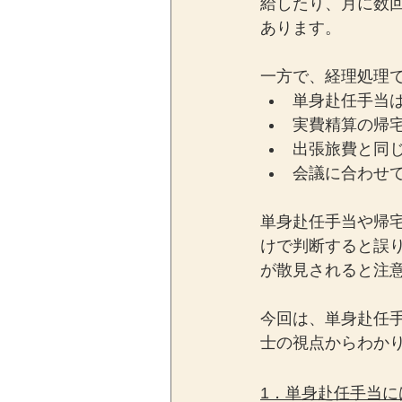
給したり、月に数
あります。
一方で、経理処理
単身赴任手当
実費精算の帰
出張旅費と同
会議に合わせ
単身赴任手当や帰
けで判断すると誤
が散見されると注
今回は、単身赴任
士の視点からわか
1．単身赴任手当に