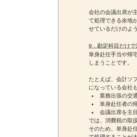
会社の会議出席が
て処理できる余地
せているだけのよ
9．勘定科目だけ
単身赴任手当や帰
しまうことです。
たとえば、会計ソ
になっている会社
業務出張の交
単身赴任者の
会議出席を主
では、消費税の取
そのため、単身赴